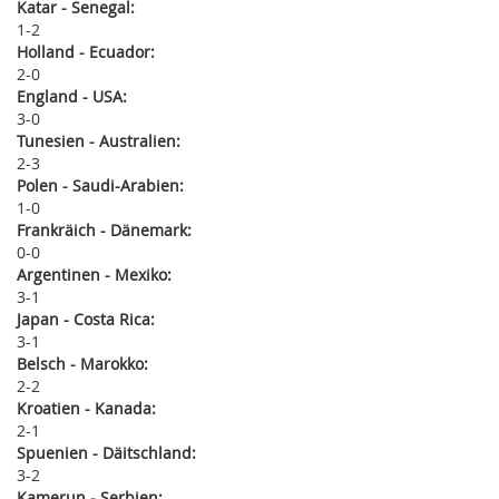
Katar - Senegal:
1
2
Holland - Ecuador:
2
0
England - USA:
3
0
Tunesien - Australien:
2
3
Polen - Saudi-Arabien:
1
0
Frankräich - Dänemark:
0
0
Argentinen - Mexiko:
3
1
Japan - Costa Rica:
3
1
Belsch - Marokko:
2
2
Kroatien - Kanada:
2
1
Spuenien - Däitschland:
3
2
Kamerun - Serbien: