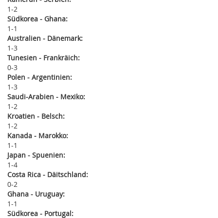
1
2
Südkorea - Ghana:
1
1
Australien - Dänemark:
1
3
Tunesien - Frankräich:
0
3
Polen - Argentinien:
1
3
Saudi-Arabien - Mexiko:
1
2
Kroatien - Belsch:
1
2
Kanada - Marokko:
1
1
Japan - Spuenien:
1
4
Costa Rica - Däitschland:
0
2
Ghana - Uruguay:
1
1
Südkorea - Portugal: