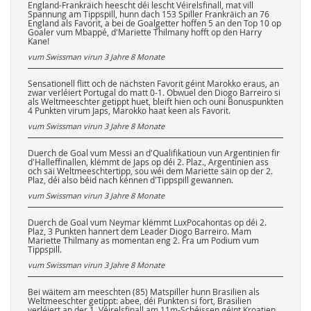
England-Frankräich heescht déi lescht Véirelsfinall, mat vill
Spannung am Tippspill, hunn dach 153 Spiller Frankräich an 76
England als Favorit, a bei de Goalgetter hoffen 5 an den Top 10 op
Goaler vum Mbappé, d'Mariette Thilmany hofft op den Harry
Kane!
vum Swissman virun
3 Jahre 8 Monate
Sensationell flitt och de nächsten Favorit géint Marokko eraus, an
zwar verléiert Portugal do matt 0-1. Obwuel den Diogo Barreiro si
als Weltmeeschter getippt huet, bleift hien och ouni Bonuspunkten
4 Punkten virum Japs, Marokko haat keen als Favorit.
vum Swissman virun
3 Jahre 8 Monate
Duerch de Goal vum Messi an d'Qualifikatioun vun Argentinien fir
d'Halleffinallen, klëmmt de Japs op déi 2. Plaz., Argentinien ass
och säi Weltmeeschtertipp, sou wéi dem Mariette säin op der 2.
Plaz, déi also béid nach kënnen d'Tippspill gewannen.
vum Swissman virun
3 Jahre 8 Monate
Duerch de Goal vum Neymar klëmmt LuxPocahontas op déi 2.
Plaz, 3 Punkten hannert dem Leader Diogo Barreiro. Mam
Mariette Thilmany as momentan eng 2. Fra um Podium vum
Tippspill.
vum Swissman virun
3 Jahre 8 Monate
Bei wäitem am meeschten (85) Matspiller hunn Brasilien als
Weltmeeschter getippt: abee, déi Punkten si fort, Brasilien
verléiert an der 1. Véirelsfinall am 11m-Schéissen géint Kroatien