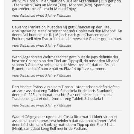
wéi vum Tippspill hier, matt den Dueller Argentinien (35 x getippt)
- Frankräich (34x) an Messi (33x) - Mbappé (62x). Spannung
garantéiert bis déi lescht Minutt! Enjoy!
vum Swissman virun
3 Jahre 7 Monate
Gewënnt Frankräich, huet den MJ gutt Chancen op den Titel,
virausgesat de Messi schéisst net méi Goaler wéi den Mbappé. An
deem Fall huet de Luc R. (16.) och nach gutt Chancen op de
Podium, well hien Frankräich bei de meeschte Goaler getippt huet.
vum Swissman virun
3 Jahre 7 Monate
Wann Argentinien Weltmeeschter gëtt, huet de Japs definitiv déi
beschte Chancen op den Titel am Tippspill, do misst den Mbappé
schonn 3 Goaler schéissen an de Messi keen fir datt de Bruno
Brunetti nach d'Chance hätt vu Plaz 14 op 1 ze klammen.
vum Swissman virun
3 Jahre 7 Monate
Den éischte Präiss vun eisem Tippspill steet schonn definitiv fest,
an zwar ass daat eng Tablett Schockela fir de Loris Stankovic,
deem déi 225. an domatt leschte Plaz net méi ze huelen ass.
Traditionell gëtt et dofir ëmmer eng Tablett Schockela !
vum Swissman virun
3 Jahre 7 Monate
Waat d'Géigegoaler ugeet, läit Costa Rica mat 11 kloër vir an et
ass och äusserst onwahrscheinlech datt daat nach ännert. Well
deen héchsten am Ranking matt deem Tipp op der Plaz 31 läit
(Hinti), spillt daat keng Roll méi fir de Podium.