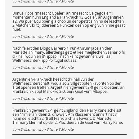
vum Swissman virun
3 Jahre 7 Monate
Bonus Tipps "meescht Goaler" an "meescht Géigegoaler":
momentan hunn England a Frankräich 13 Goaler, an Argentinien
12. Wa puer Equippen gläichop un der Spëtzt sinn no de leschten
2 Matcher, kritt jiddereen 5 Punkten deen op eng vun hinne gesat
huet.
vum Swissman virun
3 Jahre 7 Monate
Nach féiert den Diogo Barreiro 1 Punkt virum Japs an dem
Mariette Thilmany, allerdéngs gëtt et kee méiglechen Szenario fir
d'Finall wou hien d'Tippspill nach kéint gewannen, well säi
Weltmeeschter-Tipp Portugal out ass.
vum Swissman virun
3 Jahre 7 Monate
Argentinien-Frankräich heescht d'Finall vun der
Weltmeeschterschaft, wou also 2 villgetippten Favoriten op den
Titel openeen treffen. Argentinien gewënnt 3-0 géint Kroatien, an
Frankräich klappt Marokko 2-0, ouni Goal vum Mbappé.
vum Swissman virun
3 Jahre 7 Monate
Frankräich gewënnt 2-1 géint England, den Harry Kane schéisst
een 11m eran, deen 2. driwwer. Am Klassement ännert net vill,
hunn déi éischt 32 (!) all Frankräich als Favorit. D'Mariette
Thilmany klëmmt op déi 2. Plaz duerch de Goal vum Harry Kane.
vum Swissman virun
3 Jahre 8 Monate