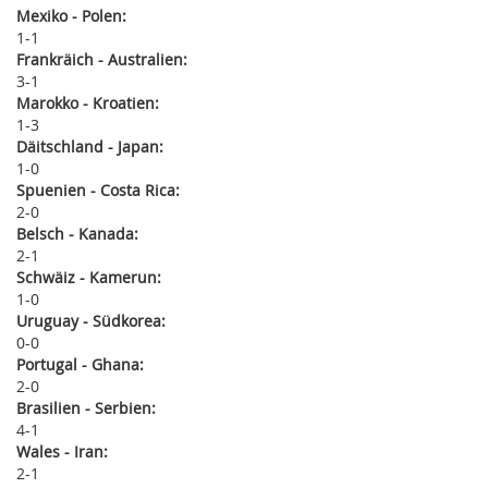
Mexiko - Polen:
1
1
Frankräich - Australien:
3
1
Marokko - Kroatien:
1
3
Däitschland - Japan:
1
0
Spuenien - Costa Rica:
2
0
Belsch - Kanada:
2
1
Schwäiz - Kamerun:
1
0
Uruguay - Südkorea:
0
0
Portugal - Ghana:
2
0
Brasilien - Serbien:
4
1
Wales - Iran:
2
1