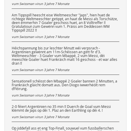
vum Swissman virun
3 Jahre 7 Monate
Am Tippspill heescht eise Weltmeescher "Japs", hien huet de
richtege Weltmeeschter getippt, an haat de Messi als Torschütze,
deen ëmmerhin 7 Goaler geschoss huet, an 8 Volltreffer !!
Gratulatioun zum Gewënn vum 1. Präiss am Deddessen WM
Tippspill 2022 !!
vum Swissman virun
3 Jahre 7 Monate
Héichspannung bis zur leschter Minutt wéi verpsrach -
Argentinien gewënnt am 11m-Schéissen an gëtt fir d'3.
Weltmeeschter - 3 Goaler vum Mbappé, 2 vum Messi, déi
meeschte Goaler huet Frankräich matt 16 geschoss - et war alles
dran !!
vum Swissman virun
3 Jahre 7 Monate
Sensationell schéisst den Mbappé 2 Goaler bannen 2 Minutten, a
Frankräich gläicht domatt aus. Den Diogo iwwerhëölt rem
d‘Féirung.
vum Swissman virun
3 Jahre 7 Monate
2-0 féiert Argentinien no 35 min !! Duerch de Goal vum Messi
klëmmt de Japs op déi 1. Plaz an den Earthling op déi 4. !
vum Swissman virun
3 Jahre 7 Monate
Op jiddefall ass et eng Top-Finall, souwuel vum fussballerschen