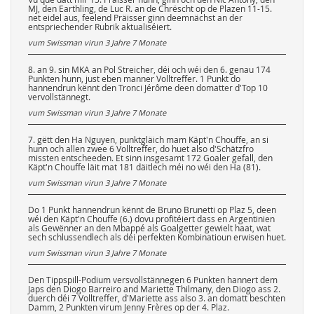
MJ, den Earthling, de Luc R. an de Chrëscht op de Plazen 11-15.
net eidel aus, feelend Präisser ginn deemnächst an der
entspriechender Rubrik aktualiséiert.
vum Swissman virun
3 Jahre 7 Monate
8. an 9. sin MKA an Pol Streicher, déi och wéi den 6. genau 174
Punkten hunn, just eben manner Volltreffer. 1 Punkt do
hannendrun kënnt den Tronci Jérôme deen domatter d'Top 10
vervollstännegt.
vum Swissman virun
3 Jahre 7 Monate
7. gëtt den Ha Nguyen, punktgläich mam Käpt'n Chouffe, an si
hunn och allen zwee 6 Volltreffer, do huet also d'Schätzfro
missten entscheeden. Et sinn insgesamt 172 Goaler gefall, den
Käpt'n Chouffe läit mat 181 däitlech méi no wéi den Ha (81).
vum Swissman virun
3 Jahre 7 Monate
Do 1 Punkt hannendrun kënnt de Bruno Brunetti op Plaz 5, deen
wéi den Käpt'n Chouffe (6.) dovu profitéiert dass en Argentinien
als Gewënner an den Mbappé als Goalgetter gewielt haat, wat
sech schlussendlech als déi perfekten Kombinatioun erwisen huet.
vum Swissman virun
3 Jahre 7 Monate
Den Tippspill-Podium versvollstännegen 6 Punkten hannert dem
Japs den Diogo Barreiro and Mariette Thilmany, den Diogo ass 2.
duerch déi 7 Volltreffer, d'Mariette ass also 3. an domatt beschten
Damm, 2 Punkten virum Jenny Frères op der 4. Plaz.