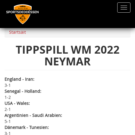
Toggl
navig
Direkt
zum
Startsäit
Inhalt
TIPPSPILL WM 2022
NEYMAR
England - Iran:
3
1
Senegal - Holland:
1
2
USA - Wales:
2
1
Argentinien - Saudi Arabien:
5
1
Dänemark - Tunesien:
3
1