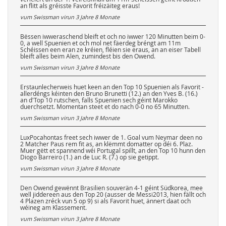
an flitt als gréisste Favorit fréizäiteg eraus!
vum Swissman virun
3 Jahre 8 Monate
Bëssen iwweraschend bleift et och no iwwer 120 Minutten beim 0-
0, a well Spuenien et och mol net fäerdeg bréngt am 11m
Schéissen een eran ze kréien, fléien sie eraus, an an eiser Tabell
bleift alles beim Alen, zumindest bis den Owend.
vum Swissman virun
3 Jahre 8 Monate
Erstaunlecherweis huet keen an den Top 10 Spuenien als Favorit -
allerdéngs kéinten den Bruno Brunetti (12.) an den Yves B. (16.)
an d'Top 10 rutschen, falls Spuenien sech géint Marokko
duerchsetzt. Momentan steet et do nach 0-0 no 65 Minutten.
vum Swissman virun
3 Jahre 8 Monate
LuxPocahontas freet sech iwwer de 1. Goal vum Neymar deen no
2 Matcher Paus rem fit as, an klëmmt domatter op déi 6. Plaz.
Muer gëtt et spannend wéi Portugal spillt, an den Top 10 hunn den
Diogo Barreiro (1.) an de Luc R. (7.) op sie getippt.
vum Swissman virun
3 Jahre 8 Monate
Den Owend gewënnt Brasilien souverän 4-1 géint Südkorea, mee
well jiddereen aus den Top 20 (ausser de Messi2013, hien fällt och
4 Plazen zréck vun 5 op 9) si als Favorit huet, ännert daat och
wéineg am Klassement.
vum Swissman virun
3 Jahre 8 Monate