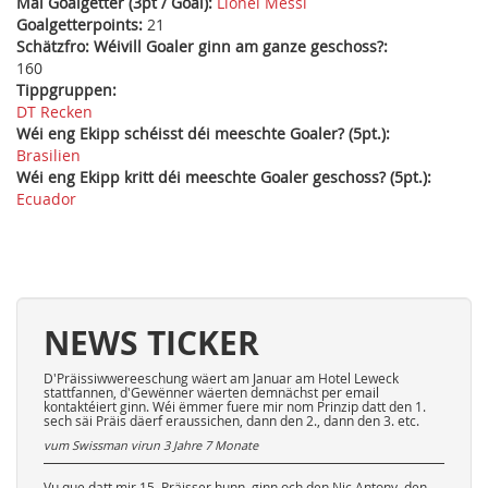
Mäi Goalgetter (3pt / Goal):
Lionel Messi
Goalgetterpoints:
21
Schätzfro: Wéivill Goaler ginn am ganze geschoss?:
160
Tippgruppen:
DT Recken
Wéi eng Ekipp schéisst déi meeschte Goaler? (5pt.):
Brasilien
Wéi eng Ekipp kritt déi meeschte Goaler geschoss? (5pt.):
Ecuador
NEWS TICKER
D'Präissiwwereeschung wäert am Januar am Hotel Leweck
stattfannen, d'Gewënner wäerten demnächst per email
kontaktéiert ginn. Wéi ëmmer fuere mir nom Prinzip datt den 1.
sech säi Präis däerf eraussichen, dann den 2., dann den 3. etc.
vum Swissman virun
3 Jahre 7 Monate
Vu que datt mir 15. Präisser hunn, ginn och den Nic Antony, den