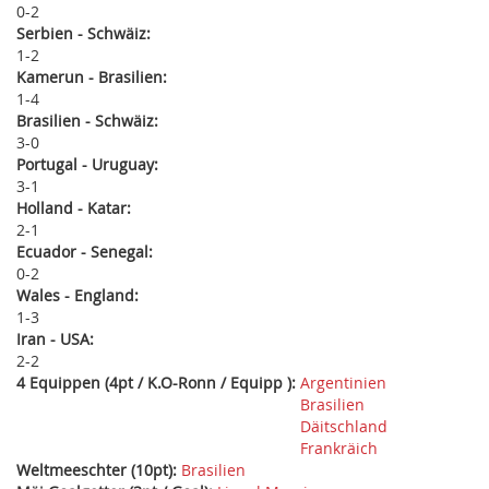
0
2
Serbien - Schwäiz:
1
2
Kamerun - Brasilien:
1
4
Brasilien - Schwäiz:
3
0
Portugal - Uruguay:
3
1
Holland - Katar:
2
1
Ecuador - Senegal:
0
2
Wales - England:
1
3
Iran - USA:
2
2
4 Equippen (4pt / K.O-Ronn / Equipp ):
Argentinien
Brasilien
Däitschland
Frankräich
Weltmeeschter (10pt):
Brasilien