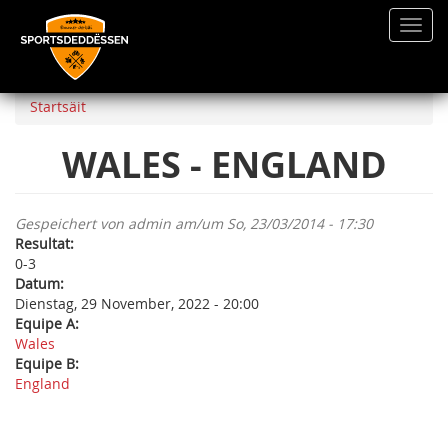
Toggl
navig
Direkt
zum
Startsäit
Inhalt
WALES - ENGLAND
Gespeichert von
admin
am/um So, 23/03/2014 - 17:30
Resultat:
0-3
Datum:
Dienstag, 29 November, 2022 - 20:00
Equipe A:
Wales
Equipe B:
England