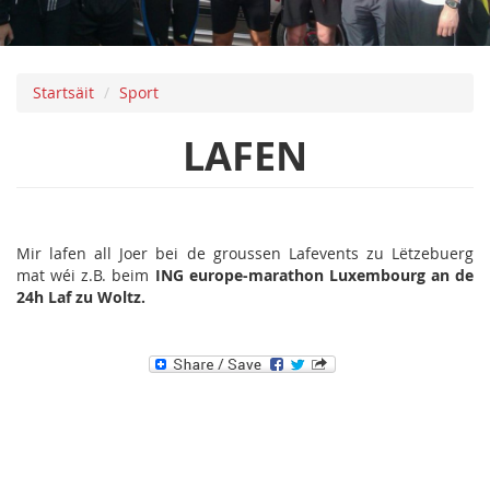
Startsäit
Sport
LAFEN
Mir lafen all Joer bei de groussen Lafevents zu Lëtzebuerg
mat wéi z.B. beim
ING europe-marathon Luxembourg an de
24h Laf zu Woltz.