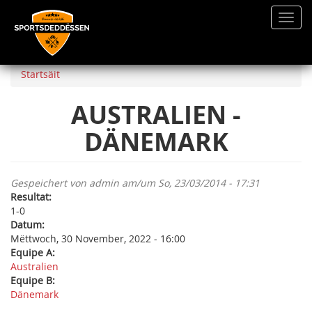
Toggl
navig
Direkt
zum
Startsäit
Inhalt
AUSTRALIEN -
DÄNEMARK
Gespeichert von
admin
am/um So, 23/03/2014 - 17:31
Resultat:
1-0
Datum:
Mëttwoch, 30 November, 2022 - 16:00
Equipe A:
Australien
Equipe B:
Dänemark