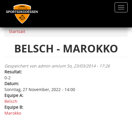
Toggl
navig
Direkt
zum
Startsäit
Inhalt
BELSCH - MAROKKO
Gespeichert von
admin
am/um So, 23/03/2014 - 17:26
Resultat:
0-2
Datum:
Sonntag, 27 November, 2022 - 14:00
Equipe A:
Belsch
Equipe B:
Marokko