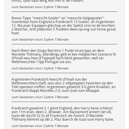
(Hinti), spillt daat keng Roll méi fir de Podium.
vum Swissman virun
3 Jahre 7 Monate
Bonus Tipps "meescht Goaler" an "meescht Géigegoaler":
momentan hunn England a Frankräich 13 Goaler, an Argentinien
12. Wa puer Equippen gläichop un der Spëtzt sinn no de leschten
2 Matcher, kritt jiddereen 5 Punkten deen op eng vun hinne gesat
huet.
vum Swissman virun
3 Jahre 7 Monate
Nach féiert den Diogo Barreiro 1 Punkt virum Japs an dem
Mariette Thilmany, allerdéngs gëtt et kee méiglechen Szenario fir
d'Finall wou hien d'Tippspill nach kéint gewannen, well säi
Weltmeeschter-Tipp Portugal out ass.
vum Swissman virun
3 Jahre 7 Monate
Argentinien-Frankräich heescht d'Finall vun der
Weltmeeschterschaft, wou also 2 villgetippten Favoriten op den
Titel openeen treffen. Argentinien gewënnt 3-0 géint Kroatien, an
Frankräich klappt Marokko 2-0, ouni Goal vum Mbappé.
vum Swissman virun
3 Jahre 7 Monate
Frankräich gewënnt 2-1 géint England, den Harry Kane schéisst
een 11m eran, deen 2. driwwer. Am Klassement ännert net vill,
hunn déi éischt 32 (!) all Frankräich als Favorit. D'Mariette
Thilmany klëmmt op déi 2. Plaz duerch de Goal vum Harry Kane.
vum Swissman virun
3 Jahre 7 Monate