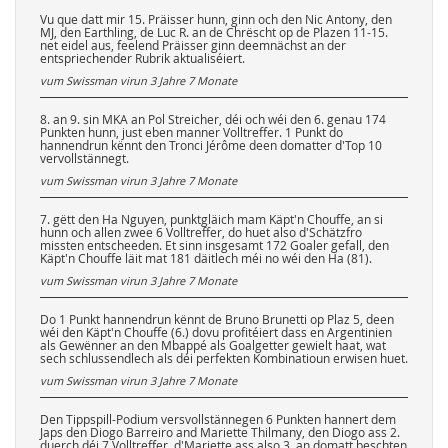
Vu que datt mir 15. Präisser hunn, ginn och den Nic Antony, den
MJ, den Earthling, de Luc R. an de Chrëscht op de Plazen 11-15.
net eidel aus, feelend Präisser ginn deemnächst an der
entspriechender Rubrik aktualiséiert.
vum Swissman virun
3 Jahre 7 Monate
8. an 9. sin MKA an Pol Streicher, déi och wéi den 6. genau 174
Punkten hunn, just eben manner Volltreffer. 1 Punkt do
hannendrun kënnt den Tronci Jérôme deen domatter d'Top 10
vervollstännegt.
vum Swissman virun
3 Jahre 7 Monate
7. gëtt den Ha Nguyen, punktgläich mam Käpt'n Chouffe, an si
hunn och allen zwee 6 Volltreffer, do huet also d'Schätzfro
missten entscheeden. Et sinn insgesamt 172 Goaler gefall, den
Käpt'n Chouffe läit mat 181 däitlech méi no wéi den Ha (81).
vum Swissman virun
3 Jahre 7 Monate
Do 1 Punkt hannendrun kënnt de Bruno Brunetti op Plaz 5, deen
wéi den Käpt'n Chouffe (6.) dovu profitéiert dass en Argentinien
als Gewënner an den Mbappé als Goalgetter gewielt haat, wat
sech schlussendlech als déi perfekten Kombinatioun erwisen huet.
vum Swissman virun
3 Jahre 7 Monate
Den Tippspill-Podium versvollstännegen 6 Punkten hannert dem
Japs den Diogo Barreiro and Mariette Thilmany, den Diogo ass 2.
duerch déi 7 Volltreffer, d'Mariette ass also 3. an domatt beschten