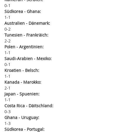
0
1
Südkorea - Ghana:
1
1
Australien - Dänemark:
0
2
Tunesien - Frankräich:
2
2
Polen - Argentinien:
1
1
Saudi-Arabien - Mexiko:
0
1
Kroatien - Belsch:
1
1
Kanada - Marokko:
2
1
Japan - Spuenien:
1
1
Costa Rica - Däitschland:
0
3
Ghana - Uruguay:
1
3
Südkorea - Portugal: