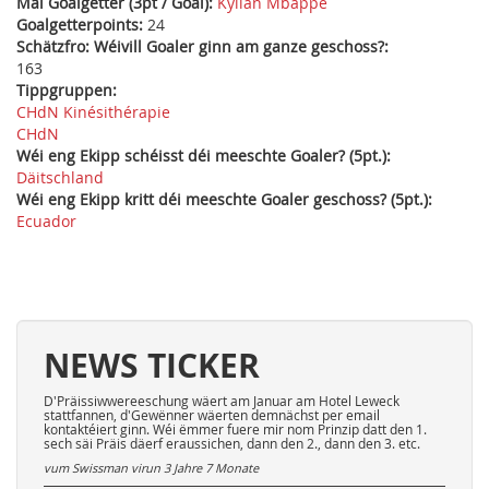
Mäi Goalgetter (3pt / Goal):
Kylian Mbappé
Goalgetterpoints:
24
Schätzfro: Wéivill Goaler ginn am ganze geschoss?:
163
Tippgruppen:
CHdN Kinésithérapie
CHdN
Wéi eng Ekipp schéisst déi meeschte Goaler? (5pt.):
Däitschland
Wéi eng Ekipp kritt déi meeschte Goaler geschoss? (5pt.):
Ecuador
NEWS TICKER
D'Präissiwwereeschung wäert am Januar am Hotel Leweck
stattfannen, d'Gewënner wäerten demnächst per email
kontaktéiert ginn. Wéi ëmmer fuere mir nom Prinzip datt den 1.
sech säi Präis däerf eraussichen, dann den 2., dann den 3. etc.
vum Swissman virun
3 Jahre 7 Monate