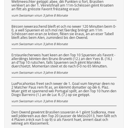
Weltmeeschter getippt: abee, déi Punkten si fort, Brasilien
verléiert an der 1. Véirelsfinall am 11m-Schéissen géint Kroatien
an flitt als gréisste Favorit fréizäiteg eraus!
vum Swissman virun
3 Jahre 8 Monate
Bëssen iwweraschend bleift et och no iwwer 120 Minutten beim 0-
0, a well Spuenien et och mol net fäerdeg bréngt am 11m
Schéissen een eran ze kréien, fléien sie eraus, an an eiser Tabell
bleift alles beim Alen, zumindest bis den Owend.
vum Swissman virun
3 Jahre 8 Monate
Erstaunlecherweis huet keen an den Top 10 Spuenien als Favorit -
allerdéngs kéinten den Bruno Brunetti (12.) an den Yves B. (16.)
an d'Top 10 rutschen, falls Spuenien sech géint Marokko
duerchsetzt. Momentan steet et do nach 0-0 no 65 Minutten.
vum Swissman virun
3 Jahre 8 Monate
LuxPocahontas freet sech iwwer de 1. Goal vum Neymar deen no
2 Matcher Paus rem fit as, an klëmmt domatter op déi 6. Plaz.
Muer gëtt et spannend wéi Portugal spillt, an den Top 10 hunn den
Diogo Barreiro (1.) an de Luc R. (7.) op sie getippt.
vum Swissman virun
3 Jahre 8 Monate
Den Owend gewënnt Brasilien souverän 4-1 géint Südkorea, mee
well jiddereen aus den Top 20 (ausser de Messi2013, hien fällt och
4 Plazen zréck vun 5 op 9) si als Favorit huet, ännert daat och
wéineg am Klassement.