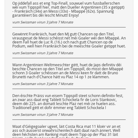
Op jiddefall ass et eng Top-Finall, souwuel vum fussballerschen
wéi vum Tippspill hier, matt den Dueller Argentinien (35 x getippt)
- Frankräich (34x) an Messi (33x) - Mbappé (62x). Spannung
garantéiert bis déi lescht Minutt! Enjoy!
vum Swissman virun
3 Jahre 7 Monate
Gewënnt Frankräich, huet den MJ gutt Chancen op den Titel,
virausgesat de Messi schéisst net méi Goaler wéi den Mbappé. An
deem Fall huet de Luc R. (16.) och nach gutt Chancen op de
Podium, well hien Frankräich bei de meeschte Goaler getippt huet.
vum Swissman virun
3 Jahre 7 Monate
Wann Argentinien Weltmeeschter gëtt, huet de Japs definitiv déi
beschte Chancen op den Titel am Tippspill, do misst den Mbappé
schonn 3 Goaler schéissen an de Messi keen fir datt de Bruno
Brunetti nach d'Chance hätt vu Plaz 14 op 1 ze klammen.
vum Swissman virun
3 Jahre 7 Monate
Den éischte Präiss vun eisem Tippspill steet schonn definitiv fest,
an zwar ass daat eng Tablett Schockela fir de Loris Stankovic,
deem déi 225. an domatt leschte Plaz net méi ze huelen ass.
Traditionell gëtt et dofir ëmmer eng Tablett Schockela !
vum Swissman virun
3 Jahre 7 Monate
Waat d'Géigegoaler ugeet, läit Costa Rica mat 11 kloër vir an et
ass och äusserst onwahrscheinlech datt daat nach ännert. Well
deen héchsten am Ranking matt deem Tipp op der Plaz 31 läit