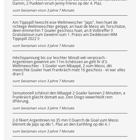
Damm, 2 Punkten virum Jenny Frères op der 4. Plaz.
vum Swissman virun
3 Jahre 7 Monate
Am Tippspill heescht eise Weltmeescher "Japs", hien huet de
richtege Weltmeeschter getippt, an haat de Messi als Torschütze,
deen ëmmerhin 7 Goaler geschoss huet, an 8 Volltreffer !!
Gratulatioun zum Gewënn vum 1. Präiss am Deddessen WM
Tippspill 2022 !!
vum Swissman virun
3 Jahre 7 Monate
Héichspannung bis zur leschter Minutt wéi verpsrach -
Argentinien gewënnt am 11m-Schéissen an gëtt fir d'3.
Weltmeeschter - 3 Goaler vum Mbappé, 2 vum Messi, déi
meeschte Goaler huet Frankräich matt 16 geschoss - et war alles
dran !!
vum Swissman virun
3 Jahre 7 Monate
Sensationell schéisst den Mbappé 2 Goaler bannen 2 Minutten, a
Frankräich gläicht domatt aus. Den Diogo iwwerhëölt rem
d‘Féirung.
vum Swissman virun
3 Jahre 7 Monate
2-0 féiert Argentinien no 35 min !! Duerch de Goal vum Messi
klëmmt de Japs op déi 1. Plaz an den Earthling op déi 4. !
vum Swissman virun
3 Jahre 7 Monate