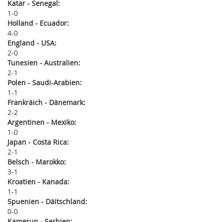
Katar - Senegal:
1
0
Holland - Ecuador:
4
0
England - USA:
2
0
Tunesien - Australien:
2
1
Polen - Saudi-Arabien:
1
1
Frankräich - Dänemark:
2
2
Argentinen - Mexiko:
1
0
Japan - Costa Rica:
2
1
Belsch - Marokko:
3
1
Kroatien - Kanada:
1
1
Spuenien - Däitschland:
0
0
Kamerun - Serbien: