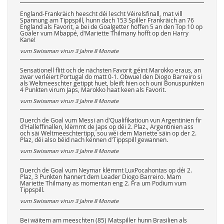
England-Frankräich heescht déi lescht Véirelsfinall, mat vill
Spannung am Tippspill, hunn dach 153 Spiller Frankräich an 76
England als Favorit, a bei de Goalgetter hoffen 5 an den Top 10 op
Goaler vum Mbappé, d'Mariette Thilmany hofft op den Harry
Kane!
vum Swissman virun
3 Jahre 8 Monate
Sensationell flitt och de nächsten Favorit géint Marokko eraus, an
zwar verléiert Portugal do matt 0-1. Obwuel den Diogo Barreiro si
als Weltmeeschter getippt huet, bleift hien och ouni Bonuspunkten
4 Punkten virum Japs, Marokko haat keen als Favorit.
vum Swissman virun
3 Jahre 8 Monate
Duerch de Goal vum Messi an d'Qualifikatioun vun Argentinien fir
d'Halleffinallen, klëmmt de Japs op déi 2. Plaz., Argentinien ass
och säi Weltmeeschtertipp, sou wéi dem Mariette säin op der 2.
Plaz, déi also béid nach kënnen d'Tippspill gewannen.
vum Swissman virun
3 Jahre 8 Monate
Duerch de Goal vum Neymar klëmmt LuxPocahontas op déi 2.
Plaz, 3 Punkten hannert dem Leader Diogo Barreiro. Mam
Mariette Thilmany as momentan eng 2. Fra um Podium vum
Tippspill.
vum Swissman virun
3 Jahre 8 Monate
Bei wäitem am meeschten (85) Matspiller hunn Brasilien als