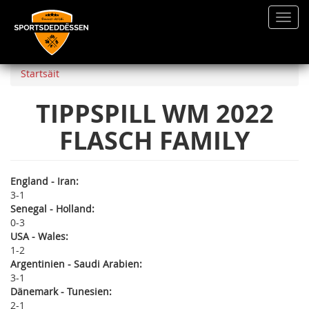
Toggl
navig
Direkt
zum
Startsäit
Inhalt
TIPPSPILL WM 2022
FLASCH FAMILY
England - Iran:
3
1
Senegal - Holland:
0
3
USA - Wales:
1
2
Argentinien - Saudi Arabien:
3
1
Dänemark - Tunesien:
2
1