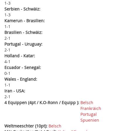
1
3
Serbien - Schwäiz:
1
3
Kamerun - Brasilien:
1
1
Brasilien - Schwäiz:
2
1
Portugal - Uruguay:
2
1
Holland - Katar:
4
1
Ecuador - Senegal:
0
1
Wales - England:
1
1
Iran - USA:
2
1
4 Equippen (4pt / K.O-Ronn / Equipp ):
Belsch
Frankräich
Portugal
Spuenien
Weltmeeschter (10pt):
Belsch