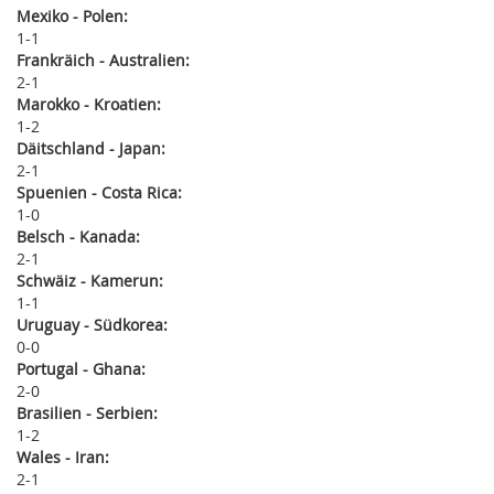
Mexiko - Polen:
1
1
Frankräich - Australien:
2
1
Marokko - Kroatien:
1
2
Däitschland - Japan:
2
1
Spuenien - Costa Rica:
1
0
Belsch - Kanada:
2
1
Schwäiz - Kamerun:
1
1
Uruguay - Südkorea:
0
0
Portugal - Ghana:
2
0
Brasilien - Serbien:
1
2
Wales - Iran:
2
1