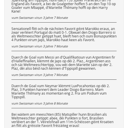
Spannung am Tippspill, hunn dach 153 Spiller Frankräich an 76
England als Favorit, a bei de Goalgetter hoffen 5 an den Top 10 op
Goaler vum Mbappé, d'Mariette Thilmany hofft op den Harry
Kane!
vum Swissman virun
3 Jahre 7 Monate
Sensationell flitt och de nächsten Favorit géint Marokko eraus, an
zwar verléiert Portugal do matt 0-1. Obwuel den Diogo Barreiro si
als Weltmeeschter getippt huet, bleift hien och ouni Bonuspunkten
4 Punkten virum Japs, Marokko haat keen als Favorit.
vum Swissman virun
3 Jahre 7 Monate
Duerch de Goal vum Messi an d'Qualifikatioun vun Argentinien fir
d'Halleffinallen, klëmmt de Japs op déi 2. Plaz., Argentinien ass
och säi Weltmeeschtertipp, sou wéi dem Mariette säin op der 2.
Plaz, déi also béid nach kënnen d'Tippspill gewannen.
vum Swissman virun
3 Jahre 7 Monate
Duerch de Goal vum Neymar klëmmt LuxPocahontas op déi 2.
Plaz, 3 Punkten hannert dem Leader Diogo Barreiro. Mam
Mariette Thilmany as momentan eng 2. Fra um Podium vum
Tippspill.
vum Swissman virun
3 Jahre 8 Monate
Bei wäitem am meeschten (85) Matspiller hunn Brasilien als
Weltmeeschter getippt: abee, déi Punkten si fort, Brasilien
verléiert an der 1. Véirelsfinall am 11m-Schéissen géint Kroatien
an flitt als gréisste Favorit fréizäiteg eraus!