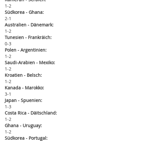
1
2
Südkorea - Ghana:
2
1
Australien - Dänemark:
1
2
Tunesien - Frankräich:
0
3
Polen - Argentinien:
1
2
Saudi-Arabien - Mexiko:
1
2
Kroatien - Belsch:
1
2
Kanada - Marokko:
3
1
Japan - Spuenien:
1
3
Costa Rica - Däitschland:
1
2
Ghana - Uruguay:
1
2
Südkorea - Portugal: