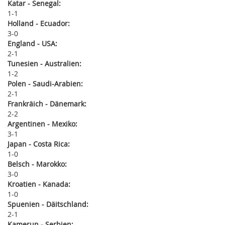
Katar - Senegal:
1
1
Holland - Ecuador:
3
0
England - USA:
2
1
Tunesien - Australien:
1
2
Polen - Saudi-Arabien:
2
1
Frankräich - Dänemark:
2
2
Argentinen - Mexiko:
3
1
Japan - Costa Rica:
1
0
Belsch - Marokko:
3
0
Kroatien - Kanada:
1
0
Spuenien - Däitschland:
2
1
Kamerun - Serbien: