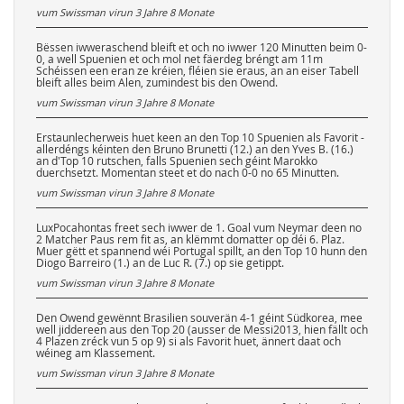
vum Swissman virun
3 Jahre 8 Monate
Bëssen iwweraschend bleift et och no iwwer 120 Minutten beim 0-
0, a well Spuenien et och mol net fäerdeg bréngt am 11m
Schéissen een eran ze kréien, fléien sie eraus, an an eiser Tabell
bleift alles beim Alen, zumindest bis den Owend.
vum Swissman virun
3 Jahre 8 Monate
Erstaunlecherweis huet keen an den Top 10 Spuenien als Favorit -
allerdéngs kéinten den Bruno Brunetti (12.) an den Yves B. (16.)
an d'Top 10 rutschen, falls Spuenien sech géint Marokko
duerchsetzt. Momentan steet et do nach 0-0 no 65 Minutten.
vum Swissman virun
3 Jahre 8 Monate
LuxPocahontas freet sech iwwer de 1. Goal vum Neymar deen no
2 Matcher Paus rem fit as, an klëmmt domatter op déi 6. Plaz.
Muer gëtt et spannend wéi Portugal spillt, an den Top 10 hunn den
Diogo Barreiro (1.) an de Luc R. (7.) op sie getippt.
vum Swissman virun
3 Jahre 8 Monate
Den Owend gewënnt Brasilien souverän 4-1 géint Südkorea, mee
well jiddereen aus den Top 20 (ausser de Messi2013, hien fällt och
4 Plazen zréck vun 5 op 9) si als Favorit huet, ännert daat och
wéineg am Klassement.
vum Swissman virun
3 Jahre 8 Monate