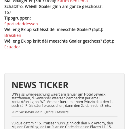
Mäi Goalgetter (3pt / Goal):
Karim Benzema
Schätzfro: Wéivill Goaler ginn am ganze geschoss?:
167
Tippgruppen:
Sportsdeddessen
Wéi eng Ekipp schéisst déi meeschte Goaler? (5pt.):
Brasilien
Wéi eng Ekipp kritt déi meeschte Goaler geschoss? (5pt.):
Ecuador
NEWS TICKER
D'Präissiwwereeschung wäert am Januar am Hotel Leweck
stattfannen, d'Gewënner wäerten demnächst per email
kontaktéiert ginn. Wéi ëmmer fuere mir nom Prinzip datt den 1.
sech säi Präis däerf eraussichen, dann den 2., dann den 3. etc.
vum Swissman virun
3 Jahre 7 Monate
Vu que datt mir 15. Präisser hunn, ginn och den Nic Antony, den
MJ, den Earthling, de Luc R. an de Chrëscht op de Plazen 11-15.