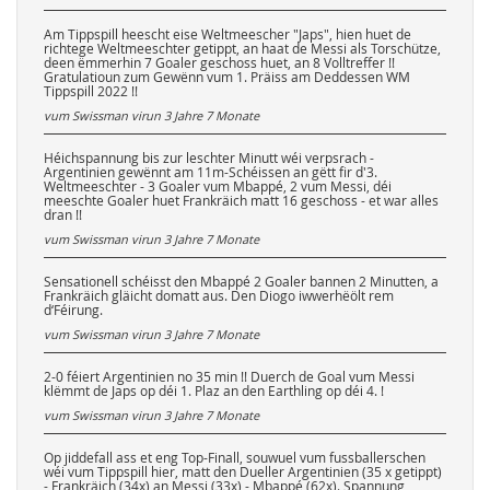
Am Tippspill heescht eise Weltmeescher "Japs", hien huet de
richtege Weltmeeschter getippt, an haat de Messi als Torschütze,
deen ëmmerhin 7 Goaler geschoss huet, an 8 Volltreffer !!
Gratulatioun zum Gewënn vum 1. Präiss am Deddessen WM
Tippspill 2022 !!
vum Swissman virun
3 Jahre 7 Monate
Héichspannung bis zur leschter Minutt wéi verpsrach -
Argentinien gewënnt am 11m-Schéissen an gëtt fir d'3.
Weltmeeschter - 3 Goaler vum Mbappé, 2 vum Messi, déi
meeschte Goaler huet Frankräich matt 16 geschoss - et war alles
dran !!
vum Swissman virun
3 Jahre 7 Monate
Sensationell schéisst den Mbappé 2 Goaler bannen 2 Minutten, a
Frankräich gläicht domatt aus. Den Diogo iwwerhëölt rem
d‘Féirung.
vum Swissman virun
3 Jahre 7 Monate
2-0 féiert Argentinien no 35 min !! Duerch de Goal vum Messi
klëmmt de Japs op déi 1. Plaz an den Earthling op déi 4. !
vum Swissman virun
3 Jahre 7 Monate
Op jiddefall ass et eng Top-Finall, souwuel vum fussballerschen
wéi vum Tippspill hier, matt den Dueller Argentinien (35 x getippt)
- Frankräich (34x) an Messi (33x) - Mbappé (62x). Spannung