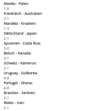
Mexiko - Polen:
1
0
Frankräich - Australien:
2
1
Marokko - Kroatien:
1
3
Däitschland - Japan:
2
1
Spuenien - Costa Rica:
3
0
Belsch - Kanada:
3
1
Schwäiz - Kamerun:
2
1
Uruguay - Südkorea:
0
0
Portugal - Ghana:
4
0
Brasilien - Serbien:
2
1
Wales - Iran:
2
1