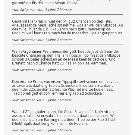
garantéiert bis déi lescht Minutt! Enjoy!
vum Swissman virun
3 Jahre 7 Monate
Gewënnt Frankräich, huet den MJ gutt Chancen op den Titel,
virausgesat de Messi schéisst net méi Goaler wéi den Mbappé. An
deem Fall huet de Luc R. (16.) och nach gutt Chancen op de
Podium, well hien Frankräich bei de meeschte Goaler getippt huet.
vum Swissman virun
3 Jahre 7 Monate
Wann Argentinien Weltmeeschter gëtt, huet de Japs definitiv déi
beschte Chancen op den Titel am Tippspill, do misst den Mbappé
schonn 3 Goaler schéissen an de Messi keen fir datt de Bruno
Brunetti nach d'Chance hätt vu Plaz 14 op 1 ze klammen.
vum Swissman virun
3 Jahre 7 Monate
Den éischte Präiss vun eisem Tippspill steet schonn definitiv fest,
an zwar ass daat eng Tablett Schockela fir de Loris Stankovic,
deem déi 225. an domatt leschte Plaz net méi ze huelen ass.
Traditionell gëtt et dofir ëmmer eng Tablett Schockela !
vum Swissman virun
3 Jahre 7 Monate
Waat d'Géigegoaler ugeet, läit Costa Rica mat 11 kloër vir an et
ass och äusserst onwahrscheinlech datt daat nach ännert. Well
deen héchsten am Ranking matt deem Tipp op der Plaz 31 läit
(Hinti), spillt daat keng Roll méi fir de Podium.
vum Swissman virun
3 Jahre 7 Monate