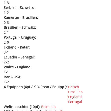
1
3
Serbien - Schwäiz:
1
2
Kamerun - Brasilien:
0
3
Brasilien - Schwäiz:
2
1
Portugal - Uruguay:
2
0
Holland - Katar:
3
1
Ecuador - Senegal:
2
2
Wales - England:
1
1
Iran - USA:
1
2
4 Equippen (4pt / K.O-Ronn / Equipp ):
Belsch
Brasilien
England
Portugal
Weltmeeschter (10pt):
Brasilien