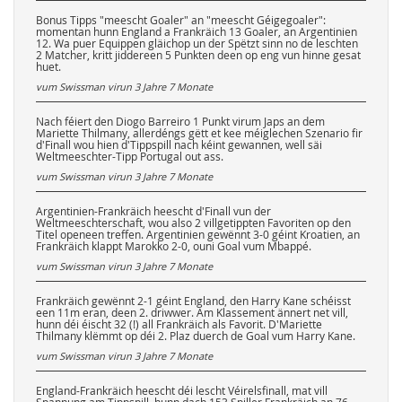
Bonus Tipps "meescht Goaler" an "meescht Géigegoaler":
momentan hunn England a Frankräich 13 Goaler, an Argentinien
12. Wa puer Equippen gläichop un der Spëtzt sinn no de leschten
2 Matcher, kritt jiddereen 5 Punkten deen op eng vun hinne gesat
huet.
vum Swissman virun
3 Jahre 7 Monate
Nach féiert den Diogo Barreiro 1 Punkt virum Japs an dem
Mariette Thilmany, allerdéngs gëtt et kee méiglechen Szenario fir
d'Finall wou hien d'Tippspill nach kéint gewannen, well säi
Weltmeeschter-Tipp Portugal out ass.
vum Swissman virun
3 Jahre 7 Monate
Argentinien-Frankräich heescht d'Finall vun der
Weltmeeschterschaft, wou also 2 villgetippten Favoriten op den
Titel openeen treffen. Argentinien gewënnt 3-0 géint Kroatien, an
Frankräich klappt Marokko 2-0, ouni Goal vum Mbappé.
vum Swissman virun
3 Jahre 7 Monate
Frankräich gewënnt 2-1 géint England, den Harry Kane schéisst
een 11m eran, deen 2. driwwer. Am Klassement ännert net vill,
hunn déi éischt 32 (!) all Frankräich als Favorit. D'Mariette
Thilmany klëmmt op déi 2. Plaz duerch de Goal vum Harry Kane.
vum Swissman virun
3 Jahre 7 Monate
England-Frankräich heescht déi lescht Véirelsfinall, mat vill