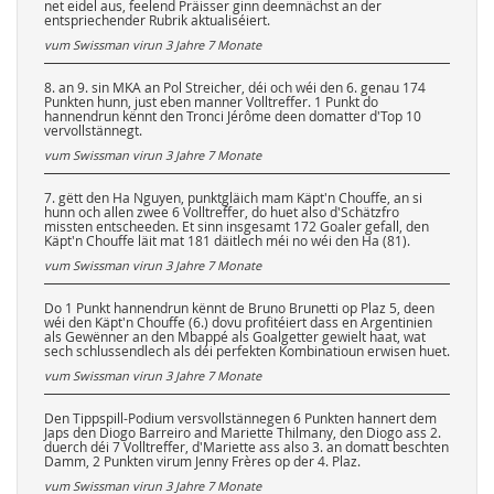
net eidel aus, feelend Präisser ginn deemnächst an der
entspriechender Rubrik aktualiséiert.
vum Swissman virun
3 Jahre 7 Monate
8. an 9. sin MKA an Pol Streicher, déi och wéi den 6. genau 174
Punkten hunn, just eben manner Volltreffer. 1 Punkt do
hannendrun kënnt den Tronci Jérôme deen domatter d'Top 10
vervollstännegt.
vum Swissman virun
3 Jahre 7 Monate
7. gëtt den Ha Nguyen, punktgläich mam Käpt'n Chouffe, an si
hunn och allen zwee 6 Volltreffer, do huet also d'Schätzfro
missten entscheeden. Et sinn insgesamt 172 Goaler gefall, den
Käpt'n Chouffe läit mat 181 däitlech méi no wéi den Ha (81).
vum Swissman virun
3 Jahre 7 Monate
Do 1 Punkt hannendrun kënnt de Bruno Brunetti op Plaz 5, deen
wéi den Käpt'n Chouffe (6.) dovu profitéiert dass en Argentinien
als Gewënner an den Mbappé als Goalgetter gewielt haat, wat
sech schlussendlech als déi perfekten Kombinatioun erwisen huet.
vum Swissman virun
3 Jahre 7 Monate
Den Tippspill-Podium versvollstännegen 6 Punkten hannert dem
Japs den Diogo Barreiro and Mariette Thilmany, den Diogo ass 2.
duerch déi 7 Volltreffer, d'Mariette ass also 3. an domatt beschten
Damm, 2 Punkten virum Jenny Frères op der 4. Plaz.
vum Swissman virun
3 Jahre 7 Monate