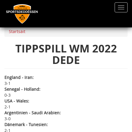
Toggl
navig
Direkt
zum
Startsäit
Inhalt
TIPPSPILL WM 2022
DEDE
England - Iran:
3
1
Senegal - Holland:
0
3
USA - Wales:
2
1
Argentinien - Saudi Arabien:
3
0
Dänemark - Tunesien:
2
1