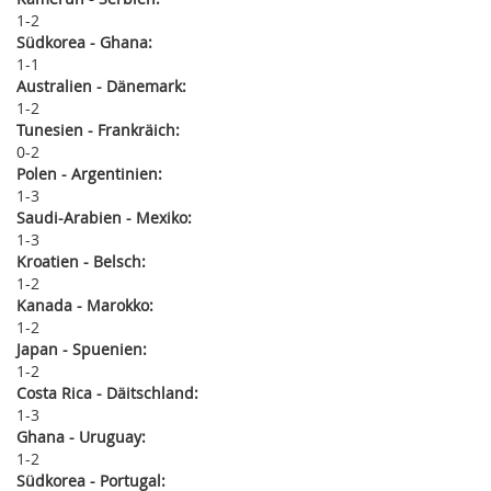
1
2
Südkorea - Ghana:
1
1
Australien - Dänemark:
1
2
Tunesien - Frankräich:
0
2
Polen - Argentinien:
1
3
Saudi-Arabien - Mexiko:
1
3
Kroatien - Belsch:
1
2
Kanada - Marokko:
1
2
Japan - Spuenien:
1
2
Costa Rica - Däitschland:
1
3
Ghana - Uruguay:
1
2
Südkorea - Portugal: