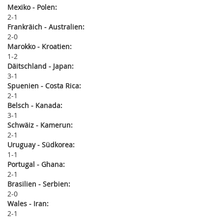
Mexiko - Polen:
2
1
Frankräich - Australien:
2
0
Marokko - Kroatien:
1
2
Däitschland - Japan:
3
1
Spuenien - Costa Rica:
2
1
Belsch - Kanada:
3
1
Schwäiz - Kamerun:
2
1
Uruguay - Südkorea:
1
1
Portugal - Ghana:
2
1
Brasilien - Serbien:
2
0
Wales - Iran:
2
1