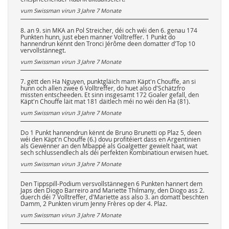
vum Swissman virun
3 Jahre 7 Monate
8. an 9. sin MKA an Pol Streicher, déi och wéi den 6. genau 174
Punkten hunn, just eben manner Volltreffer. 1 Punkt do
hannendrun kënnt den Tronci Jérôme deen domatter d'Top 10
vervollstännegt.
vum Swissman virun
3 Jahre 7 Monate
7. gëtt den Ha Nguyen, punktgläich mam Käpt'n Chouffe, an si
hunn och allen zwee 6 Volltreffer, do huet also d'Schätzfro
missten entscheeden. Et sinn insgesamt 172 Goaler gefall, den
Käpt'n Chouffe läit mat 181 däitlech méi no wéi den Ha (81).
vum Swissman virun
3 Jahre 7 Monate
Do 1 Punkt hannendrun kënnt de Bruno Brunetti op Plaz 5, deen
wéi den Käpt'n Chouffe (6.) dovu profitéiert dass en Argentinien
als Gewënner an den Mbappé als Goalgetter gewielt haat, wat
sech schlussendlech als déi perfekten Kombinatioun erwisen huet.
vum Swissman virun
3 Jahre 7 Monate
Den Tippspill-Podium versvollstännegen 6 Punkten hannert dem
Japs den Diogo Barreiro and Mariette Thilmany, den Diogo ass 2.
duerch déi 7 Volltreffer, d'Mariette ass also 3. an domatt beschten
Damm, 2 Punkten virum Jenny Frères op der 4. Plaz.
vum Swissman virun
3 Jahre 7 Monate