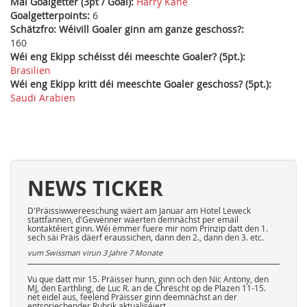
Mäi Goalgetter (3pt / Goal):
Harry Kane
Goalgetterpoints:
6
Schätzfro: Wéivill Goaler ginn am ganze geschoss?:
160
Wéi eng Ekipp schéisst déi meeschte Goaler? (5pt.):
Brasilien
Wéi eng Ekipp kritt déi meeschte Goaler geschoss? (5pt.):
Saudi Arabien
NEWS TICKER
D'Präissiwwereeschung wäert am Januar am Hotel Leweck
stattfannen, d'Gewënner wäerten demnächst per email
kontaktéiert ginn. Wéi ëmmer fuere mir nom Prinzip datt den 1.
sech säi Präis däerf eraussichen, dann den 2., dann den 3. etc.
vum Swissman virun
3 Jahre 7 Monate
Vu que datt mir 15. Präisser hunn, ginn och den Nic Antony, den
MJ, den Earthling, de Luc R. an de Chrëscht op de Plazen 11-15.
net eidel aus, feelend Präisser ginn deemnächst an der
entspriechender Rubrik aktualiséiert.