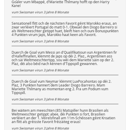
Goaler vum Mbappé, d'Mariette Thilmany hofft op den Harry
Kane!
vum Swissman virun
3 Jahre 8 Monate
Sensationell flitt och de nächsten Favorit géint Marokko eraus, an
zwar verléiert Portugal do matt 0-1. Obwuel den Diogo Barreiro si
als Weltmeeschter getippt huet, bleift hien och ouni Bonuspunkten
4 Punkten virum Japs, Marokko haat keen als Favorit.
vum Swissman virun
3 Jahre 8 Monate
Duerch de Goal vum Messi an d'Qualifikatioun vun Argentinien fir
d'Halleffinallen, klëmmt de Japs op déi 2. Plaz., Argentinien ass
och säi Weltmeeschtertipp, sou wéi dem Mariette säin op der 2.
Plaz, déi also béid nach kënnen d'Tippspill gewannen.
vum Swissman virun
3 Jahre 8 Monate
Duerch de Goal vum Neymar klëmmt LuxPocahontas op déi 2.
Plaz, 3 Punkten hannert dem Leader Diogo Barreiro. Mam
Mariette Thilmany as momentan eng 2. Fra um Podium vum
Tippspill.
vum Swissman virun
3 Jahre 8 Monate
Bei wäitem am meeschten (85) Matspiller hunn Brasilien als
Weltmeeschter getippt: abee, déi Punkten si fort, Brasilien
verléiert an der 1. Véirelsfinall am 11m-Schéissen géint Kroatien
an flitt als gréisste Favorit fréizäiteg eraus!
vum Swissman virun
3 Jahre 8 Monate