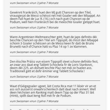
vum Swissman virun
3 Jahre 7 Monate
Gewënnt Frankräich, huet den MJ gutt Chancen op den Titel,
virausgesat de Messi schéisst net méi Goaler wéi den Mbappé. An
deem Fall huet de Luc R. (16.) och nach gutt Chancen op de
Podium, well hien Frankräich bei de meeschte Goaler getippt huet.
vum Swissman virun
3 Jahre 7 Monate
Wann Argentinien Weltmeeschter gëtt, huet de Japs definitiv déi
beschte Chancen op den Titel am Tippspill, do misst den Mbappé
schonn 3 Goaler schéissen an de Messi keen fir datt de Bruno
Brunetti nach d'Chance hätt vu Plaz 14 op 1 ze klammen.
vum Swissman virun
3 Jahre 7 Monate
Den éischte Präiss vun eisem Tippspill steet schonn definitiv fest,
an zwar ass daat eng Tablett Schockela fir de Loris Stankovic,
deem déi 225. an domatt leschte Plaz net méi ze huelen ass.
Traditionell gëtt et dofir ëmmer eng Tablett Schockela !
vum Swissman virun
3 Jahre 7 Monate
Waat d'Géigegoaler ugeet, läit Costa Rica mat 11 kloër vir an et
ass och äusserst onwahrscheinlech datt daat nach ännert. Well
deen héchsten am Ranking matt deem Tipp op der Plaz 31 läit
(Hinti), spillt daat keng Roll méi fir de Podium.
vum Swissman virun
3 Jahre 7 Monate