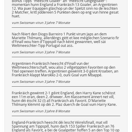
Bonus Tipps "meescht Goaler" an "meescht Géigegoaler":
momentan hunn England a Frankräich 13 Goaler, an Argentinien
12. Wa puer Equippen gläichop un der Spëtzt sinn no de leschten
2 Matcher, kritt jiddereen 5 Punkten deen op eng vun hinne gesat
huet.
vum Swissman virun
3 Jahre 7 Monate
Nach féiert den Diogo Barreiro 1 Punkt virum Japs an dem
Mariette Thilmany, allerdéngs gëtt et kee méiglechen Szenario fir
d'Finall wou hien d'Tippspill nach kéint gewannen, well säi
Weltmeeschter-Tipp Portugal out ass.
vum Swissman virun
3 Jahre 7 Monate
Argentinien-Frankräich heescht d'Finall vun der
Weltmeeschterschaft, wou also 2 villgetippten Favoriten op den
Titel openeen treffen. Argentinien gewënnt 3-0 géint Kroatien, an
Frankräich klappt Marokko 2-0, ouni Goal vum Mbappé.
vum Swissman virun
3 Jahre 7 Monate
Frankräich gewënnt 2-1 géint England, den Harry Kane schéisst
een 11m eran, deen 2. driwwer. Am Klassement ännert net vill,
hunn déi éischt 32 (!) all Frankräich als Favorit. D'Mariette
Thilmany klëmmt op déi 2. Plaz duerch de Goal vum Harry Kane.
vum Swissman virun
3 Jahre 8 Monate
England-Frankräich heescht déi lescht Véirelsfinall, mat vill
Spannung am Tippspill, hunn dach 153 Spiller Frankräich an 76
England als Favorit, a bei de Goalgetter hoffen 5 an den Top 10 op