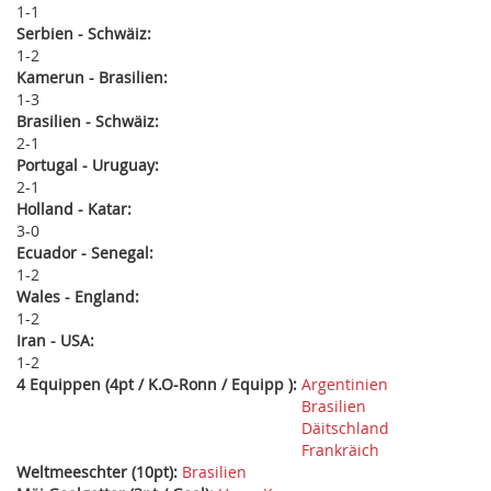
1
1
Serbien - Schwäiz:
1
2
Kamerun - Brasilien:
1
3
Brasilien - Schwäiz:
2
1
Portugal - Uruguay:
2
1
Holland - Katar:
3
0
Ecuador - Senegal:
1
2
Wales - England:
1
2
Iran - USA:
1
2
4 Equippen (4pt / K.O-Ronn / Equipp ):
Argentinien
Brasilien
Däitschland
Frankräich
Weltmeeschter (10pt):
Brasilien