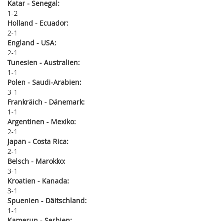
Katar - Senegal:
1
2
Holland - Ecuador:
2
1
England - USA:
2
1
Tunesien - Australien:
1
1
Polen - Saudi-Arabien:
3
1
Frankräich - Dänemark:
1
1
Argentinen - Mexiko:
2
1
Japan - Costa Rica:
2
1
Belsch - Marokko:
3
1
Kroatien - Kanada:
3
1
Spuenien - Däitschland:
1
1
Kamerun - Serbien: