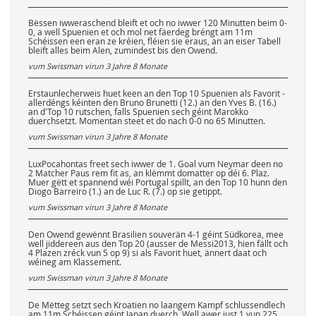
Bëssen iwweraschend bleift et och no iwwer 120 Minutten beim 0-
0, a well Spuenien et och mol net fäerdeg bréngt am 11m
Schéissen een eran ze kréien, fléien sie eraus, an an eiser Tabell
bleift alles beim Alen, zumindest bis den Owend.
vum Swissman virun
3 Jahre 8 Monate
Erstaunlecherweis huet keen an den Top 10 Spuenien als Favorit -
allerdéngs kéinten den Bruno Brunetti (12.) an den Yves B. (16.)
an d'Top 10 rutschen, falls Spuenien sech géint Marokko
duerchsetzt. Momentan steet et do nach 0-0 no 65 Minutten.
vum Swissman virun
3 Jahre 8 Monate
LuxPocahontas freet sech iwwer de 1. Goal vum Neymar deen no
2 Matcher Paus rem fit as, an klëmmt domatter op déi 6. Plaz.
Muer gëtt et spannend wéi Portugal spillt, an den Top 10 hunn den
Diogo Barreiro (1.) an de Luc R. (7.) op sie getippt.
vum Swissman virun
3 Jahre 8 Monate
Den Owend gewënnt Brasilien souverän 4-1 géint Südkorea, mee
well jiddereen aus den Top 20 (ausser de Messi2013, hien fällt och
4 Plazen zréck vun 5 op 9) si als Favorit huet, ännert daat och
wéineg am Klassement.
vum Swissman virun
3 Jahre 8 Monate
De Mëtteg setzt sech Kroatien no laangem Kampf schlussendlech
am 11m Schéissen géint Japan duerch. Well awer just 1 vun 225