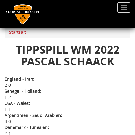
Toggl
navig
Direkt
zum
Startsäit
Inhalt
TIPPSPILL WM 2022
PASCAL SCHAACK
England - Iran:
2
0
Senegal - Holland:
1
2
USA - Wales:
1
1
Argentinien - Saudi Arabien:
3
0
Dänemark - Tunesien:
2
1