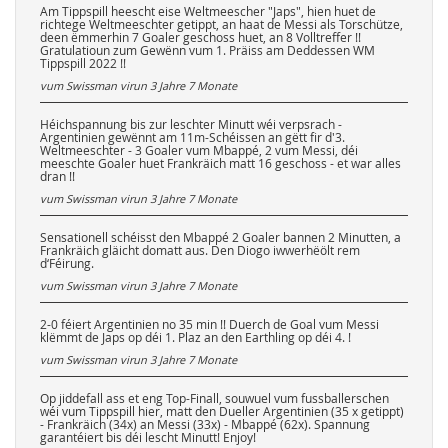
Am Tippspill heescht eise Weltmeescher "Japs", hien huet de
richtege Weltmeeschter getippt, an haat de Messi als Torschütze,
deen ëmmerhin 7 Goaler geschoss huet, an 8 Volltreffer !!
Gratulatioun zum Gewënn vum 1. Präiss am Deddessen WM
Tippspill 2022 !!
vum Swissman virun
3 Jahre 7 Monate
Héichspannung bis zur leschter Minutt wéi verpsrach -
Argentinien gewënnt am 11m-Schéissen an gëtt fir d'3.
Weltmeeschter - 3 Goaler vum Mbappé, 2 vum Messi, déi
meeschte Goaler huet Frankräich matt 16 geschoss - et war alles
dran !!
vum Swissman virun
3 Jahre 7 Monate
Sensationell schéisst den Mbappé 2 Goaler bannen 2 Minutten, a
Frankräich gläicht domatt aus. Den Diogo iwwerhëölt rem
d‘Féirung.
vum Swissman virun
3 Jahre 7 Monate
2-0 féiert Argentinien no 35 min !! Duerch de Goal vum Messi
klëmmt de Japs op déi 1. Plaz an den Earthling op déi 4. !
vum Swissman virun
3 Jahre 7 Monate
Op jiddefall ass et eng Top-Finall, souwuel vum fussballerschen
wéi vum Tippspill hier, matt den Dueller Argentinien (35 x getippt)
- Frankräich (34x) an Messi (33x) - Mbappé (62x). Spannung
garantéiert bis déi lescht Minutt! Enjoy!