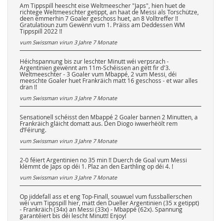
Am Tippspill heescht eise Weltmeescher "Japs", hien huet de
richtege Weltmeeschter getippt, an haat de Messi als Torschütze,
deen ëmmerhin 7 Goaler geschoss huet, an 8 Volltreffer !!
Gratulatioun zum Gewënn vum 1. Präiss am Deddessen WM
Tippspill 2022 !!
vum Swissman virun
3 Jahre 7 Monate
Héichspannung bis zur leschter Minutt wéi verpsrach -
Argentinien gewënnt am 11m-Schéissen an gëtt fir d'3.
Weltmeeschter - 3 Goaler vum Mbappé, 2 vum Messi, déi
meeschte Goaler huet Frankräich matt 16 geschoss - et war alles
dran !!
vum Swissman virun
3 Jahre 7 Monate
Sensationell schéisst den Mbappé 2 Goaler bannen 2 Minutten, a
Frankräich gläicht domatt aus. Den Diogo iwwerhëölt rem
d‘Féirung.
vum Swissman virun
3 Jahre 7 Monate
2-0 féiert Argentinien no 35 min !! Duerch de Goal vum Messi
klëmmt de Japs op déi 1. Plaz an den Earthling op déi 4. !
vum Swissman virun
3 Jahre 7 Monate
Op jiddefall ass et eng Top-Finall, souwuel vum fussballerschen
wéi vum Tippspill hier, matt den Dueller Argentinien (35 x getippt)
- Frankräich (34x) an Messi (33x) - Mbappé (62x). Spannung
garantéiert bis déi lescht Minutt! Enjoy!