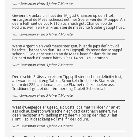
vum Swissman virun
3 Jahre 7 Monate
Gewënnt Frankräich, huet den MJ gutt Chancen op den Titel,
virausgesat de Messi schéisst net méi Goaler wéi den Mbappé. An
deem Fall huet de Luc R. (16.) och nach gutt Chancen op de
Podium, well hien Frankräich bei de meeschte Goaler getippt huet.
vum Swissman virun
3 Jahre 7 Monate
Wann Argentinien Weltmeeschter gëtt, huet de Japs definitiv déi
beschte Chancen op den Titel am Tippspill, do misst den Mbappé
schonn 3 Goaler schéissen an de Messi keen fir datt de Bruno
Brunetti nach d'Chance hätt vu Plaz 14 op 1 ze klammen.
vum Swissman virun
3 Jahre 7 Monate
Den éischte Präiss vun eisem Tippspill steet schonn definitiv fest,
an zwar ass daat eng Tablett Schockela fir de Loris Stankovic,
deem déi 225. an domatt leschte Plaz net méi ze huelen ass.
Traditionell gëtt et dofir ëmmer eng Tablett Schockela !
vum Swissman virun
3 Jahre 7 Monate
Waat d'Géigegoaler ugeet, läit Costa Rica mat 11 kloër vir an et
ass och äusserst onwahrscheinlech datt daat nach ännert. Well
deen héchsten am Ranking matt deem Tipp op der Plaz 31 läit
(Hinti), spillt daat keng Roll méi fir de Podium.
vum Swissman virun
3 Jahre 7 Monate