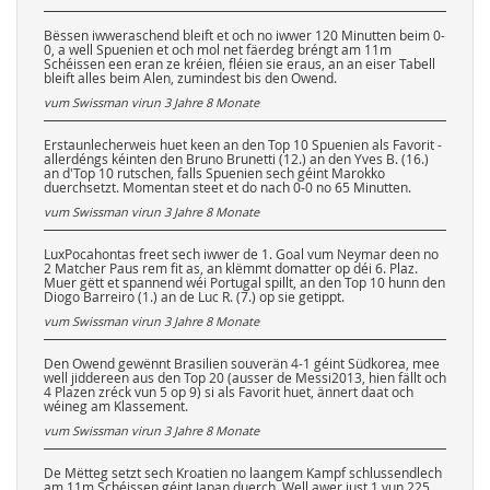
Bëssen iwweraschend bleift et och no iwwer 120 Minutten beim 0-
0, a well Spuenien et och mol net fäerdeg bréngt am 11m
Schéissen een eran ze kréien, fléien sie eraus, an an eiser Tabell
bleift alles beim Alen, zumindest bis den Owend.
vum Swissman virun
3 Jahre 8 Monate
Erstaunlecherweis huet keen an den Top 10 Spuenien als Favorit -
allerdéngs kéinten den Bruno Brunetti (12.) an den Yves B. (16.)
an d'Top 10 rutschen, falls Spuenien sech géint Marokko
duerchsetzt. Momentan steet et do nach 0-0 no 65 Minutten.
vum Swissman virun
3 Jahre 8 Monate
LuxPocahontas freet sech iwwer de 1. Goal vum Neymar deen no
2 Matcher Paus rem fit as, an klëmmt domatter op déi 6. Plaz.
Muer gëtt et spannend wéi Portugal spillt, an den Top 10 hunn den
Diogo Barreiro (1.) an de Luc R. (7.) op sie getippt.
vum Swissman virun
3 Jahre 8 Monate
Den Owend gewënnt Brasilien souverän 4-1 géint Südkorea, mee
well jiddereen aus den Top 20 (ausser de Messi2013, hien fällt och
4 Plazen zréck vun 5 op 9) si als Favorit huet, ännert daat och
wéineg am Klassement.
vum Swissman virun
3 Jahre 8 Monate
De Mëtteg setzt sech Kroatien no laangem Kampf schlussendlech
am 11m Schéissen géint Japan duerch. Well awer just 1 vun 225