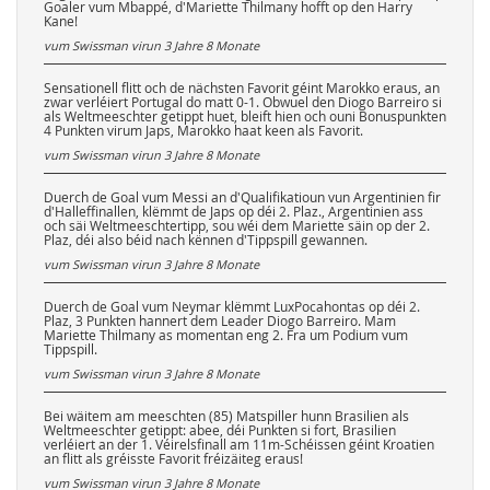
Goaler vum Mbappé, d'Mariette Thilmany hofft op den Harry
Kane!
vum Swissman virun
3 Jahre 8 Monate
Sensationell flitt och de nächsten Favorit géint Marokko eraus, an
zwar verléiert Portugal do matt 0-1. Obwuel den Diogo Barreiro si
als Weltmeeschter getippt huet, bleift hien och ouni Bonuspunkten
4 Punkten virum Japs, Marokko haat keen als Favorit.
vum Swissman virun
3 Jahre 8 Monate
Duerch de Goal vum Messi an d'Qualifikatioun vun Argentinien fir
d'Halleffinallen, klëmmt de Japs op déi 2. Plaz., Argentinien ass
och säi Weltmeeschtertipp, sou wéi dem Mariette säin op der 2.
Plaz, déi also béid nach kënnen d'Tippspill gewannen.
vum Swissman virun
3 Jahre 8 Monate
Duerch de Goal vum Neymar klëmmt LuxPocahontas op déi 2.
Plaz, 3 Punkten hannert dem Leader Diogo Barreiro. Mam
Mariette Thilmany as momentan eng 2. Fra um Podium vum
Tippspill.
vum Swissman virun
3 Jahre 8 Monate
Bei wäitem am meeschten (85) Matspiller hunn Brasilien als
Weltmeeschter getippt: abee, déi Punkten si fort, Brasilien
verléiert an der 1. Véirelsfinall am 11m-Schéissen géint Kroatien
an flitt als gréisste Favorit fréizäiteg eraus!
vum Swissman virun
3 Jahre 8 Monate