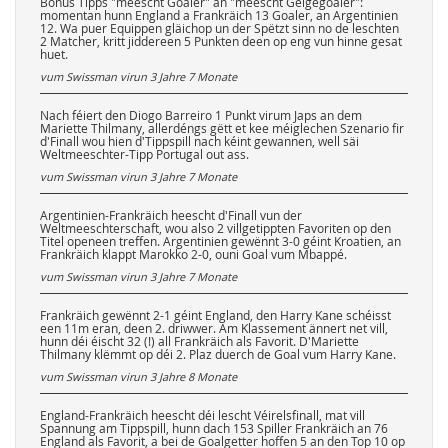
Bonus Tipps "meescht Goaler" an "meescht Géigegoaler":
momentan hunn England a Frankräich 13 Goaler, an Argentinien
12. Wa puer Equippen gläichop un der Spëtzt sinn no de leschten
2 Matcher, kritt jiddereen 5 Punkten deen op eng vun hinne gesat
huet.
vum Swissman virun
3 Jahre 7 Monate
Nach féiert den Diogo Barreiro 1 Punkt virum Japs an dem
Mariette Thilmany, allerdéngs gëtt et kee méiglechen Szenario fir
d'Finall wou hien d'Tippspill nach kéint gewannen, well säi
Weltmeeschter-Tipp Portugal out ass.
vum Swissman virun
3 Jahre 7 Monate
Argentinien-Frankräich heescht d'Finall vun der
Weltmeeschterschaft, wou also 2 villgetippten Favoriten op den
Titel openeen treffen. Argentinien gewënnt 3-0 géint Kroatien, an
Frankräich klappt Marokko 2-0, ouni Goal vum Mbappé.
vum Swissman virun
3 Jahre 7 Monate
Frankräich gewënnt 2-1 géint England, den Harry Kane schéisst
een 11m eran, deen 2. driwwer. Am Klassement ännert net vill,
hunn déi éischt 32 (!) all Frankräich als Favorit. D'Mariette
Thilmany klëmmt op déi 2. Plaz duerch de Goal vum Harry Kane.
vum Swissman virun
3 Jahre 8 Monate
England-Frankräich heescht déi lescht Véirelsfinall, mat vill
Spannung am Tippspill, hunn dach 153 Spiller Frankräich an 76
England als Favorit, a bei de Goalgetter hoffen 5 an den Top 10 op