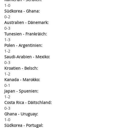
1
0
Südkorea - Ghana:
0
2
Australien - Dänemark:
0
3
Tunesien - Frankräich:
1
3
Polen - Argentinien:
1
2
Saudi-Arabien - Mexiko:
0
3
Kroatien - Belsch:
1
2
Kanada - Marokko:
0
1
Japan - Spuenien:
1
2
Costa Rica - Däitschland:
0
3
Ghana - Uruguay:
1
0
Südkorea - Portugal: