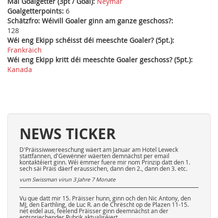
Mäi Goalgetter (3pt / Goal):
Neymar
Goalgetterpoints:
6
Schätzfro: Wéivill Goaler ginn am ganze geschoss?:
128
Wéi eng Ekipp schéisst déi meeschte Goaler? (5pt.):
Frankräich
Wéi eng Ekipp kritt déi meeschte Goaler geschoss? (5pt.):
Kanada
NEWS TICKER
D'Präissiwwereeschung wäert am Januar am Hotel Leweck
stattfannen, d'Gewënner wäerten demnächst per email
kontaktéiert ginn. Wéi ëmmer fuere mir nom Prinzip datt den 1.
sech säi Präis däerf eraussichen, dann den 2., dann den 3. etc.
vum Swissman virun
3 Jahre 7 Monate
Vu que datt mir 15. Präisser hunn, ginn och den Nic Antony, den
MJ, den Earthling, de Luc R. an de Chrëscht op de Plazen 11-15.
net eidel aus, feelend Präisser ginn deemnächst an der
entspriechender Rubrik aktualiséiert.