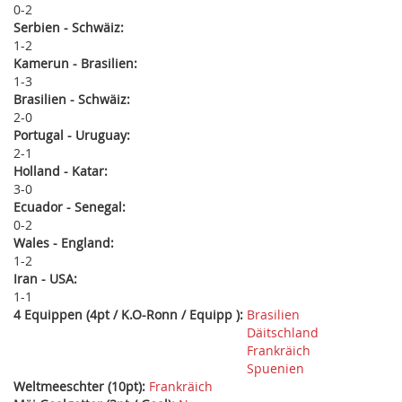
0
2
Serbien - Schwäiz:
1
2
Kamerun - Brasilien:
1
3
Brasilien - Schwäiz:
2
0
Portugal - Uruguay:
2
1
Holland - Katar:
3
0
Ecuador - Senegal:
0
2
Wales - England:
1
2
Iran - USA:
1
1
4 Equippen (4pt / K.O-Ronn / Equipp ):
Brasilien
Däitschland
Frankräich
Spuenien
Weltmeeschter (10pt):
Frankräich