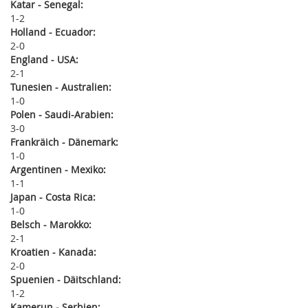
Katar - Senegal:
1
2
Holland - Ecuador:
2
0
England - USA:
2
1
Tunesien - Australien:
1
0
Polen - Saudi-Arabien:
3
0
Frankräich - Dänemark:
1
0
Argentinen - Mexiko:
1
1
Japan - Costa Rica:
1
0
Belsch - Marokko:
2
1
Kroatien - Kanada:
2
0
Spuenien - Däitschland:
1
2
Kamerun - Serbien: