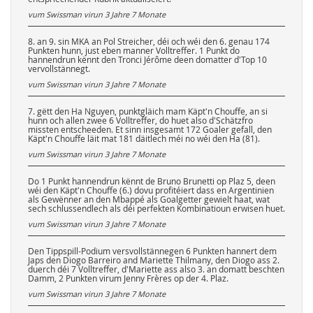
vum Swissman virun
3 Jahre 7 Monate
8. an 9. sin MKA an Pol Streicher, déi och wéi den 6. genau 174
Punkten hunn, just eben manner Volltreffer. 1 Punkt do
hannendrun kënnt den Tronci Jérôme deen domatter d'Top 10
vervollstännegt.
vum Swissman virun
3 Jahre 7 Monate
7. gëtt den Ha Nguyen, punktgläich mam Käpt'n Chouffe, an si
hunn och allen zwee 6 Volltreffer, do huet also d'Schätzfro
missten entscheeden. Et sinn insgesamt 172 Goaler gefall, den
Käpt'n Chouffe läit mat 181 däitlech méi no wéi den Ha (81).
vum Swissman virun
3 Jahre 7 Monate
Do 1 Punkt hannendrun kënnt de Bruno Brunetti op Plaz 5, deen
wéi den Käpt'n Chouffe (6.) dovu profitéiert dass en Argentinien
als Gewënner an den Mbappé als Goalgetter gewielt haat, wat
sech schlussendlech als déi perfekten Kombinatioun erwisen huet.
vum Swissman virun
3 Jahre 7 Monate
Den Tippspill-Podium versvollstännegen 6 Punkten hannert dem
Japs den Diogo Barreiro and Mariette Thilmany, den Diogo ass 2.
duerch déi 7 Volltreffer, d'Mariette ass also 3. an domatt beschten
Damm, 2 Punkten virum Jenny Frères op der 4. Plaz.
vum Swissman virun
3 Jahre 7 Monate