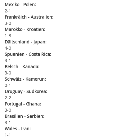
Mexiko - Polen:
2
1
Frankräich - Australien:
3
0
Marokko - Kroatien:
1
3
Däitschland - Japan:
4
0
Spuenien - Costa Rica:
3
1
Belsch - Kanada:
3
0
Schwäiz - Kamerun:
0
1
Uruguay - Südkorea:
2
2
Portugal - Ghana:
3
0
Brasilien - Serbien:
3
1
Wales - Iran:
1
1