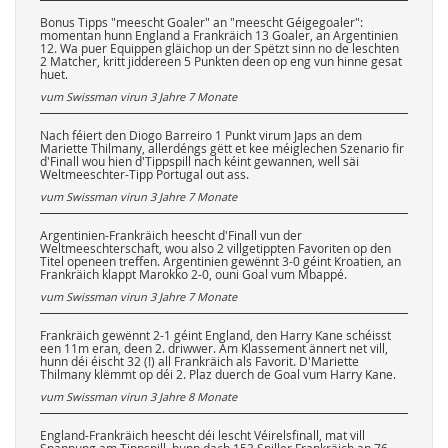
Bonus Tipps "meescht Goaler" an "meescht Géigegoaler":
momentan hunn England a Frankräich 13 Goaler, an Argentinien
12. Wa puer Equippen gläichop un der Spëtzt sinn no de leschten
2 Matcher, kritt jiddereen 5 Punkten deen op eng vun hinne gesat
huet.
vum Swissman virun
3 Jahre 7 Monate
Nach féiert den Diogo Barreiro 1 Punkt virum Japs an dem
Mariette Thilmany, allerdéngs gëtt et kee méiglechen Szenario fir
d'Finall wou hien d'Tippspill nach kéint gewannen, well säi
Weltmeeschter-Tipp Portugal out ass.
vum Swissman virun
3 Jahre 7 Monate
Argentinien-Frankräich heescht d'Finall vun der
Weltmeeschterschaft, wou also 2 villgetippten Favoriten op den
Titel openeen treffen. Argentinien gewënnt 3-0 géint Kroatien, an
Frankräich klappt Marokko 2-0, ouni Goal vum Mbappé.
vum Swissman virun
3 Jahre 7 Monate
Frankräich gewënnt 2-1 géint England, den Harry Kane schéisst
een 11m eran, deen 2. driwwer. Am Klassement ännert net vill,
hunn déi éischt 32 (!) all Frankräich als Favorit. D'Mariette
Thilmany klëmmt op déi 2. Plaz duerch de Goal vum Harry Kane.
vum Swissman virun
3 Jahre 8 Monate
England-Frankräich heescht déi lescht Véirelsfinall, mat vill