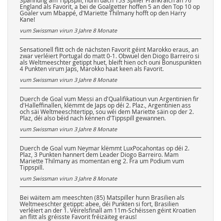
Spannung am Tippspill, hunn dach 153 Spiller Frankräich an 76
England als Favorit, a bei de Goalgetter hoffen 5 an den Top 10 op
Goaler vum Mbappé, d'Mariette Thilmany hofft op den Harry
Kane!
vum Swissman virun
3 Jahre 8 Monate
Sensationell flitt och de nächsten Favorit géint Marokko eraus, an
zwar verléiert Portugal do matt 0-1. Obwuel den Diogo Barreiro si
als Weltmeeschter getippt huet, bleift hien och ouni Bonuspunkten
4 Punkten virum Japs, Marokko haat keen als Favorit.
vum Swissman virun
3 Jahre 8 Monate
Duerch de Goal vum Messi an d'Qualifikatioun vun Argentinien fir
d'Halleffinallen, klëmmt de Japs op déi 2. Plaz., Argentinien ass
och säi Weltmeeschtertipp, sou wéi dem Mariette säin op der 2.
Plaz, déi also béid nach kënnen d'Tippspill gewannen.
vum Swissman virun
3 Jahre 8 Monate
Duerch de Goal vum Neymar klëmmt LuxPocahontas op déi 2.
Plaz, 3 Punkten hannert dem Leader Diogo Barreiro. Mam
Mariette Thilmany as momentan eng 2. Fra um Podium vum
Tippspill.
vum Swissman virun
3 Jahre 8 Monate
Bei wäitem am meeschten (85) Matspiller hunn Brasilien als
Weltmeeschter getippt: abee, déi Punkten si fort, Brasilien
verléiert an der 1. Véirelsfinall am 11m-Schéissen géint Kroatien
an flitt als gréisste Favorit fréizäiteg eraus!