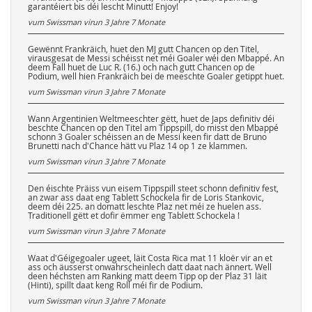
garantéiert bis déi lescht Minutt! Enjoy!
vum Swissman virun
3 Jahre 7 Monate
Gewënnt Frankräich, huet den MJ gutt Chancen op den Titel,
virausgesat de Messi schéisst net méi Goaler wéi den Mbappé. An
deem Fall huet de Luc R. (16.) och nach gutt Chancen op de
Podium, well hien Frankräich bei de meeschte Goaler getippt huet.
vum Swissman virun
3 Jahre 7 Monate
Wann Argentinien Weltmeeschter gëtt, huet de Japs definitiv déi
beschte Chancen op den Titel am Tippspill, do misst den Mbappé
schonn 3 Goaler schéissen an de Messi keen fir datt de Bruno
Brunetti nach d'Chance hätt vu Plaz 14 op 1 ze klammen.
vum Swissman virun
3 Jahre 7 Monate
Den éischte Präiss vun eisem Tippspill steet schonn definitiv fest,
an zwar ass daat eng Tablett Schockela fir de Loris Stankovic,
deem déi 225. an domatt leschte Plaz net méi ze huelen ass.
Traditionell gëtt et dofir ëmmer eng Tablett Schockela !
vum Swissman virun
3 Jahre 7 Monate
Waat d'Géigegoaler ugeet, läit Costa Rica mat 11 kloër vir an et
ass och äusserst onwahrscheinlech datt daat nach ännert. Well
deen héchsten am Ranking matt deem Tipp op der Plaz 31 läit
(Hinti), spillt daat keng Roll méi fir de Podium.
vum Swissman virun
3 Jahre 7 Monate