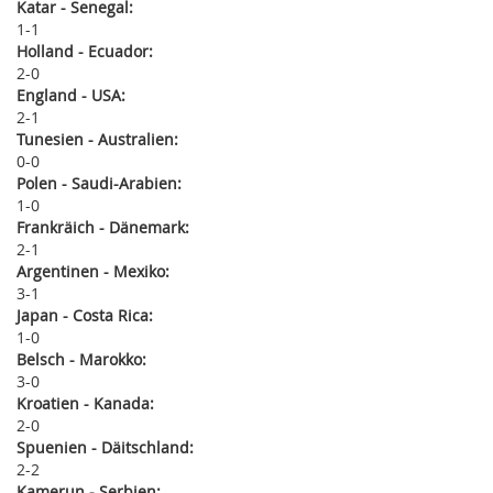
Katar - Senegal:
1
1
Holland - Ecuador:
2
0
England - USA:
2
1
Tunesien - Australien:
0
0
Polen - Saudi-Arabien:
1
0
Frankräich - Dänemark:
2
1
Argentinen - Mexiko:
3
1
Japan - Costa Rica:
1
0
Belsch - Marokko:
3
0
Kroatien - Kanada:
2
0
Spuenien - Däitschland:
2
2
Kamerun - Serbien: