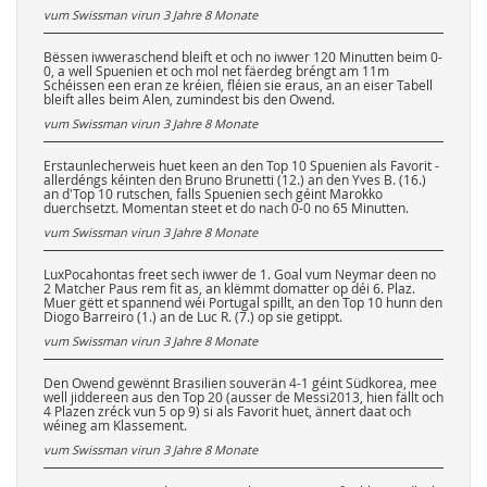
vum Swissman virun
3 Jahre 8 Monate
Bëssen iwweraschend bleift et och no iwwer 120 Minutten beim 0-
0, a well Spuenien et och mol net fäerdeg bréngt am 11m
Schéissen een eran ze kréien, fléien sie eraus, an an eiser Tabell
bleift alles beim Alen, zumindest bis den Owend.
vum Swissman virun
3 Jahre 8 Monate
Erstaunlecherweis huet keen an den Top 10 Spuenien als Favorit -
allerdéngs kéinten den Bruno Brunetti (12.) an den Yves B. (16.)
an d'Top 10 rutschen, falls Spuenien sech géint Marokko
duerchsetzt. Momentan steet et do nach 0-0 no 65 Minutten.
vum Swissman virun
3 Jahre 8 Monate
LuxPocahontas freet sech iwwer de 1. Goal vum Neymar deen no
2 Matcher Paus rem fit as, an klëmmt domatter op déi 6. Plaz.
Muer gëtt et spannend wéi Portugal spillt, an den Top 10 hunn den
Diogo Barreiro (1.) an de Luc R. (7.) op sie getippt.
vum Swissman virun
3 Jahre 8 Monate
Den Owend gewënnt Brasilien souverän 4-1 géint Südkorea, mee
well jiddereen aus den Top 20 (ausser de Messi2013, hien fällt och
4 Plazen zréck vun 5 op 9) si als Favorit huet, ännert daat och
wéineg am Klassement.
vum Swissman virun
3 Jahre 8 Monate