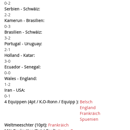
0
2
Serbien - Schwäiz:
2
2
Kamerun - Brasilien:
0
3
Brasilien - Schwäiz:
3
2
Portugal - Uruguay:
2
1
Holland - Katar:
3
0
Ecuador - Senegal:
0
0
Wales - England:
1
2
Iran - USA:
0
1
4 Equippen (4pt / K.O-Ronn / Equipp ):
Belsch
England
Frankräich
Spuenien
Weltmeeschter (10pt):
Frankräich