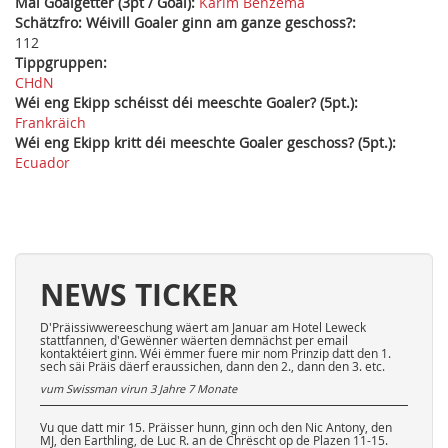
Mäi Goalgetter (3pt / Goal):
Karim Benzema
Schätzfro: Wéivill Goaler ginn am ganze geschoss?:
112
Tippgruppen:
CHdN
Wéi eng Ekipp schéisst déi meeschte Goaler? (5pt.):
Frankräich
Wéi eng Ekipp kritt déi meeschte Goaler geschoss? (5pt.):
Ecuador
NEWS TICKER
D'Präissiwwereeschung wäert am Januar am Hotel Leweck
stattfannen, d'Gewënner wäerten demnächst per email
kontaktéiert ginn. Wéi ëmmer fuere mir nom Prinzip datt den 1.
sech säi Präis däerf eraussichen, dann den 2., dann den 3. etc.
vum Swissman virun
3 Jahre 7 Monate
Vu que datt mir 15. Präisser hunn, ginn och den Nic Antony, den
MJ, den Earthling, de Luc R. an de Chrëscht op de Plazen 11-15.