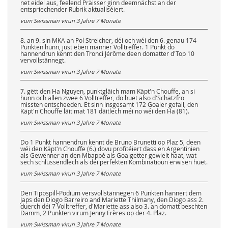
net eidel aus, feelend Präisser ginn deemnächst an der
entspriechender Rubrik aktualiséiert.
vum Swissman virun
3 Jahre 7 Monate
8. an 9. sin MKA an Pol Streicher, déi och wéi den 6. genau 174
Punkten hunn, just eben manner Volltreffer. 1 Punkt do
hannendrun kënnt den Tronci Jérôme deen domatter d'Top 10
vervollstännegt.
vum Swissman virun
3 Jahre 7 Monate
7. gëtt den Ha Nguyen, punktgläich mam Käpt'n Chouffe, an si
hunn och allen zwee 6 Volltreffer, do huet also d'Schätzfro
missten entscheeden. Et sinn insgesamt 172 Goaler gefall, den
Käpt'n Chouffe läit mat 181 däitlech méi no wéi den Ha (81).
vum Swissman virun
3 Jahre 7 Monate
Do 1 Punkt hannendrun kënnt de Bruno Brunetti op Plaz 5, deen
wéi den Käpt'n Chouffe (6.) dovu profitéiert dass en Argentinien
als Gewënner an den Mbappé als Goalgetter gewielt haat, wat
sech schlussendlech als déi perfekten Kombinatioun erwisen huet.
vum Swissman virun
3 Jahre 7 Monate
Den Tippspill-Podium versvollstännegen 6 Punkten hannert dem
Japs den Diogo Barreiro and Mariette Thilmany, den Diogo ass 2.
duerch déi 7 Volltreffer, d'Mariette ass also 3. an domatt beschten
Damm, 2 Punkten virum Jenny Frères op der 4. Plaz.
vum Swissman virun
3 Jahre 7 Monate