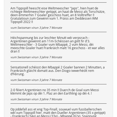
Am Tippspill heescht eise Weltmeescher "Japs", hien huet de
richtege Weltmeeschter getippt, an haat de Messi als Torschütze,
deen ëmmerhin 7 Goaler geschoss huet, an 8 Volltreffer !!
Gratulatioun zum Gewënn vum 1. Präiss am Deddessen WM
Tippspill 2022 !!
vum Swissman virun
3 Jahre 7 Monate
Héichspannung bis zur leschter Minutt wéi verpsrach -
Argentinien gewënnt am 11m-Schéissen an gëtt fir d'3.
Weltmeeschter - 3 Goaler vum Mbappé, 2 vum Messi, déi
meeschte Goaler huet Frankräich matt 16 geschoss - et war alles
dran !!
vum Swissman virun
3 Jahre 7 Monate
Sensationell schéisst den Mbappé 2 Goaler bannen 2 Minutten, a
Frankräich gläicht domatt aus. Den Diogo iwwerhëölt rem
d‘Féirung.
vum Swissman virun
3 Jahre 7 Monate
2-0 féiert Argentinien no 35 min !! Duerch de Goal vum Messi
klëmmt de Japs op déi 1. Plaz an den Earthling op déi 4. !
vum Swissman virun
3 Jahre 7 Monate
Op jiddefall ass et eng Top-Finall, souwuel vum fussballerschen
wéi vum Tippspill hier, matt den Dueller Argentinien (35 x getippt)
- Frankräich (34x) an Messi (33x) - Mbappé (62x). Spannung