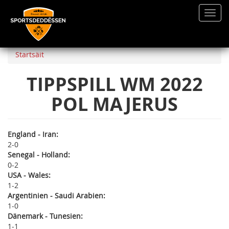
Toggl
navig
Direkt
zum
Startsäit
Inhalt
TIPPSPILL WM 2022
POL MAJERUS
England - Iran:
2
0
Senegal - Holland:
0
2
USA - Wales:
1
2
Argentinien - Saudi Arabien:
1
0
Dänemark - Tunesien:
1
1