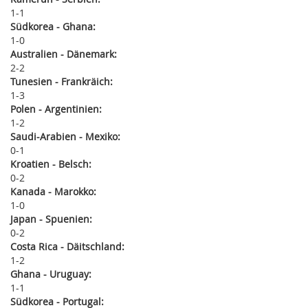
1
1
Südkorea - Ghana:
1
0
Australien - Dänemark:
2
2
Tunesien - Frankräich:
1
3
Polen - Argentinien:
1
2
Saudi-Arabien - Mexiko:
0
1
Kroatien - Belsch:
0
2
Kanada - Marokko:
1
0
Japan - Spuenien:
0
2
Costa Rica - Däitschland:
1
2
Ghana - Uruguay:
1
1
Südkorea - Portugal: