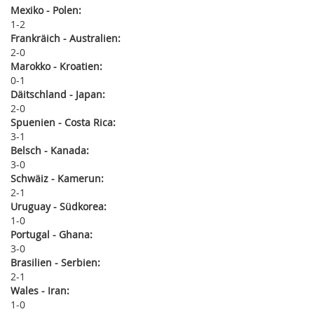
Mexiko - Polen:
1
2
Frankräich - Australien:
2
0
Marokko - Kroatien:
0
1
Däitschland - Japan:
2
0
Spuenien - Costa Rica:
3
1
Belsch - Kanada:
3
0
Schwäiz - Kamerun:
2
1
Uruguay - Südkorea:
1
0
Portugal - Ghana:
3
0
Brasilien - Serbien:
2
1
Wales - Iran:
1
0