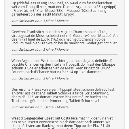
Op jiddefall ass et eng Top-Finall, souwuel vum fussballerschen
wéi vum Tippspill hier, matt den Dueller Argentinien (35 x getippt)
- Frankräich (34x) an Messi (33x) - Mbappé (62x). Spannung
garantéiert bis déi lescht Minutt! Enjoy!
vum Swissman virun
3 Jahre 7 Monate
Gewënnt Frankräich, huet den MJ gutt Chancen op den Titel,
virausgesat de Messi schéisst net méi Goaler wéi den Mbappé. An
deem Fall huet de Luc R. (16.) och nach gutt Chancen op de
Podium, well hien Frankräich bei de meeschte Goaler getippt huet.
vum Swissman virun
3 Jahre 7 Monate
Wann Argentinien Weltmeeschter gëtt, huet de Japs definitiv déi
beschte Chancen op den Titel am Tippspill, do misst den Mbappé
schonn 3 Goaler schéissen an de Messi keen fir datt de Bruno
Brunetti nach d'Chance hätt vu Plaz 14 op 1 ze klammen.
vum Swissman virun
3 Jahre 7 Monate
Den éischte Präiss vun eisem Tippspill steet schonn definitiv fest,
an zwar ass daat eng Tablett Schockela fir de Loris Stankovic,
deem déi 225. an domatt leschte Plaz net méi ze huelen ass.
Traditionell gëtt et dofir ëmmer eng Tablett Schockela !
vum Swissman virun
3 Jahre 7 Monate
Waat d'Géigegoaler ugeet, läit Costa Rica mat 11 kloër vir an et
ass och äusserst onwahrscheinlech datt daat nach ännert. Well
deen héchsten am Ranking matt deem Tipp op der Plaz 31 läit