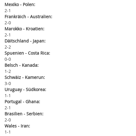
Mexiko - Polen:
2
1
Frankräich - Australien:
2
0
Marokko - Kroatien:
2
1
Däitschland - Japan:
2
2
Spuenien - Costa Rica:
0
0
Belsch - Kanada:
1
2
Schwäiz - Kamerun:
3
0
Uruguay - Südkorea:
1
1
Portugal - Ghana:
2
1
Brasilien - Serbien:
2
0
Wales - Iran:
1
1