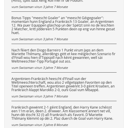
(Hinti), spillt daat keng Roll méi fir de Podium.
vum Swissman virun
3 Jahre 7 Monate
Bonus Tipps "meescht Goaler" an "meescht Géigegoaler":
momentan hunn England a Frankräich 13 Goaler, an Argentinien
12. Wa puer Equippen gläichop un der Spëtzt sinn no de leschten
2 Matcher, kritt jiddereen 5 Punkten deen op eng vun hinne gesat
huet.
vum Swissman virun
3 Jahre 7 Monate
Nach féiert den Diogo Barreiro 1 Punkt virum Japs an dem
Mariette Thilmany, allerdéngs gëtt et kee méiglechen Szenario fir
d'Finall wou hien d'Tippspill nach kéint gewannen, well säi
Weltmeeschter-Tipp Portugal out ass.
vum Swissman virun
3 Jahre 7 Monate
Argentinien-Frankräich heescht d'Finall vun der
Weltmeeschterschaft, wou also 2 villgetippten Favoriten op den
Titel openeen treffen. Argentinien gewënnt 3-0 géint Kroatien, an
Frankräich klappt Marokko 2-0, ouni Goal vum Mbappé.
vum Swissman virun
3 Jahre 7 Monate
Frankräich gewënnt 2-1 géint England, den Harry Kane schéisst
een 11m eran, deen 2. driwwer. Am Klassement ännert net vill,
hunn déi éischt 32 (!) all Frankräich als Favorit. D'Mariette
Thilmany klëmmt op déi 2. Plaz duerch de Goal vum Harry Kane.
vum Swissman virun
3 Jahre 8 Monate