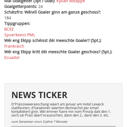
Mäi Goalgetter (3pt / Goal):
Kylian Mbappé
Goalgetterpoints:
24
Schätzfro: Wéivill Goaler ginn am ganze geschoss?:
184
Tippgruppen:
BCEE
Spuerkeess PML
Wéi eng Ekipp schéisst déi meeschte Goaler? (5pt.):
Frankräich
Wéi eng Ekipp kritt déi meeschte Goaler geschoss? (5pt.):
Ecuador
NEWS TICKER
D'Präissiwwereeschung wäert am Januar am Hotel Leweck
stattfannen, d'Gewënner wäerten demnächst per email
kontaktéiert ginn. Wéi ëmmer fuere mir nom Prinzip datt den 1.
sech säi Präis däerf eraussichen, dann den 2., dann den 3. etc.
vum Swissman virun
3 Jahre 7 Monate