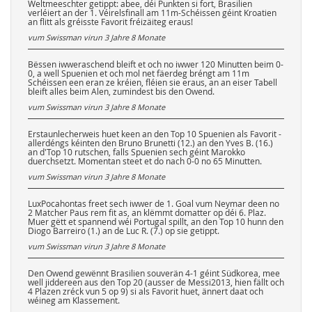
Weltmeeschter getippt: abee, déi Punkten si fort, Brasilien
verléiert an der 1. Véirelsfinall am 11m-Schéissen géint Kroatien
an flitt als gréisste Favorit fréizäiteg eraus!
vum Swissman virun
3 Jahre 8 Monate
Bëssen iwweraschend bleift et och no iwwer 120 Minutten beim 0-
0, a well Spuenien et och mol net fäerdeg bréngt am 11m
Schéissen een eran ze kréien, fléien sie eraus, an an eiser Tabell
bleift alles beim Alen, zumindest bis den Owend.
vum Swissman virun
3 Jahre 8 Monate
Erstaunlecherweis huet keen an den Top 10 Spuenien als Favorit -
allerdéngs kéinten den Bruno Brunetti (12.) an den Yves B. (16.)
an d'Top 10 rutschen, falls Spuenien sech géint Marokko
duerchsetzt. Momentan steet et do nach 0-0 no 65 Minutten.
vum Swissman virun
3 Jahre 8 Monate
LuxPocahontas freet sech iwwer de 1. Goal vum Neymar deen no
2 Matcher Paus rem fit as, an klëmmt domatter op déi 6. Plaz.
Muer gëtt et spannend wéi Portugal spillt, an den Top 10 hunn den
Diogo Barreiro (1.) an de Luc R. (7.) op sie getippt.
vum Swissman virun
3 Jahre 8 Monate
Den Owend gewënnt Brasilien souverän 4-1 géint Südkorea, mee
well jiddereen aus den Top 20 (ausser de Messi2013, hien fällt och
4 Plazen zréck vun 5 op 9) si als Favorit huet, ännert daat och
wéineg am Klassement.