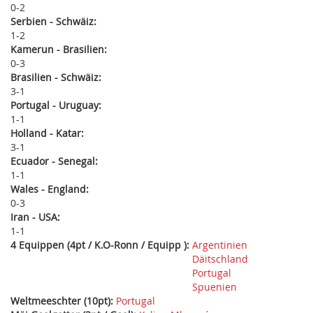
0
2
Serbien - Schwäiz:
1
2
Kamerun - Brasilien:
0
3
Brasilien - Schwäiz:
3
1
Portugal - Uruguay:
1
1
Holland - Katar:
3
1
Ecuador - Senegal:
1
1
Wales - England:
0
3
Iran - USA:
1
1
4 Equippen (4pt / K.O-Ronn / Equipp ):
Argentinien
Däitschland
Portugal
Spuenien
Weltmeeschter (10pt):
Portugal