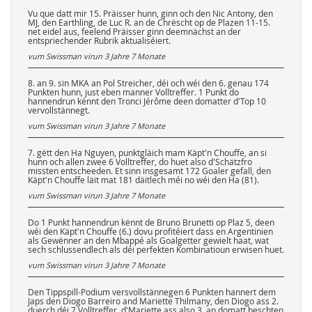
Vu que datt mir 15. Präisser hunn, ginn och den Nic Antony, den
MJ, den Earthling, de Luc R. an de Chrëscht op de Plazen 11-15.
net eidel aus, feelend Präisser ginn deemnächst an der
entspriechender Rubrik aktualiséiert.
vum Swissman virun
3 Jahre 7 Monate
8. an 9. sin MKA an Pol Streicher, déi och wéi den 6. genau 174
Punkten hunn, just eben manner Volltreffer. 1 Punkt do
hannendrun kënnt den Tronci Jérôme deen domatter d'Top 10
vervollstännegt.
vum Swissman virun
3 Jahre 7 Monate
7. gëtt den Ha Nguyen, punktgläich mam Käpt'n Chouffe, an si
hunn och allen zwee 6 Volltreffer, do huet also d'Schätzfro
missten entscheeden. Et sinn insgesamt 172 Goaler gefall, den
Käpt'n Chouffe läit mat 181 däitlech méi no wéi den Ha (81).
vum Swissman virun
3 Jahre 7 Monate
Do 1 Punkt hannendrun kënnt de Bruno Brunetti op Plaz 5, deen
wéi den Käpt'n Chouffe (6.) dovu profitéiert dass en Argentinien
als Gewënner an den Mbappé als Goalgetter gewielt haat, wat
sech schlussendlech als déi perfekten Kombinatioun erwisen huet.
vum Swissman virun
3 Jahre 7 Monate
Den Tippspill-Podium versvollstännegen 6 Punkten hannert dem
Japs den Diogo Barreiro and Mariette Thilmany, den Diogo ass 2.
duerch déi 7 Volltreffer, d'Mariette ass also 3. an domatt beschten