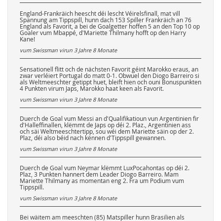
England-Frankräich heescht déi lescht Véirelsfinall, mat vill
Spannung am Tippspill, hunn dach 153 Spiller Frankräich an 76
England als Favorit, a bei de Goalgetter hoffen 5 an den Top 10 op
Goaler vum Mbappé, d'Mariette Thilmany hofft op den Harry
Kane!
vum Swissman virun
3 Jahre 8 Monate
Sensationell flitt och de nächsten Favorit géint Marokko eraus, an
zwar verléiert Portugal do matt 0-1. Obwuel den Diogo Barreiro si
als Weltmeeschter getippt huet, bleift hien och ouni Bonuspunkten
4 Punkten virum Japs, Marokko haat keen als Favorit.
vum Swissman virun
3 Jahre 8 Monate
Duerch de Goal vum Messi an d'Qualifikatioun vun Argentinien fir
d'Halleffinallen, klëmmt de Japs op déi 2. Plaz., Argentinien ass
och säi Weltmeeschtertipp, sou wéi dem Mariette säin op der 2.
Plaz, déi also béid nach kënnen d'Tippspill gewannen.
vum Swissman virun
3 Jahre 8 Monate
Duerch de Goal vum Neymar klëmmt LuxPocahontas op déi 2.
Plaz, 3 Punkten hannert dem Leader Diogo Barreiro. Mam
Mariette Thilmany as momentan eng 2. Fra um Podium vum
Tippspill.
vum Swissman virun
3 Jahre 8 Monate
Bei wäitem am meeschten (85) Matspiller hunn Brasilien als