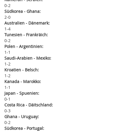
0
2
Südkorea - Ghana:
2
0
Australien - Dänemark:
1
4
Tunesien - Frankräich:
0
2
Polen - Argentinien:
1
1
Saudi-Arabien - Mexiko:
1
2
Kroatien - Belsch:
1
2
Kanada - Marokko:
1
1
Japan - Spuenien:
0
1
Costa Rica - Däitschland:
0
3
Ghana - Uruguay:
0
2
Südkorea - Portugal: