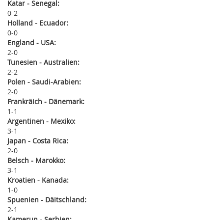
Katar - Senegal:
0
2
Holland - Ecuador:
0
0
England - USA:
2
0
Tunesien - Australien:
2
2
Polen - Saudi-Arabien:
2
0
Frankräich - Dänemark:
1
1
Argentinen - Mexiko:
3
1
Japan - Costa Rica:
2
0
Belsch - Marokko:
3
1
Kroatien - Kanada:
1
0
Spuenien - Däitschland:
2
1
Kamerun - Serbien: