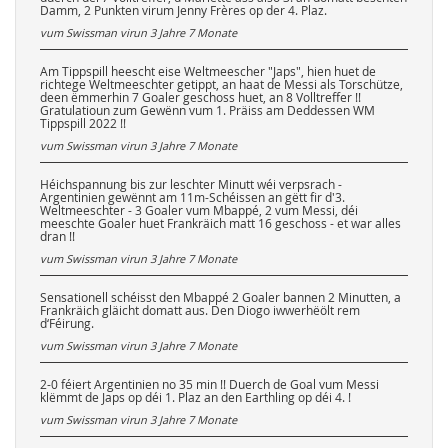
Damm, 2 Punkten virum Jenny Frères op der 4. Plaz.
vum Swissman virun
3 Jahre 7 Monate
Am Tippspill heescht eise Weltmeescher "Japs", hien huet de
richtege Weltmeeschter getippt, an haat de Messi als Torschütze,
deen ëmmerhin 7 Goaler geschoss huet, an 8 Volltreffer !!
Gratulatioun zum Gewënn vum 1. Präiss am Deddessen WM
Tippspill 2022 !!
vum Swissman virun
3 Jahre 7 Monate
Héichspannung bis zur leschter Minutt wéi verpsrach -
Argentinien gewënnt am 11m-Schéissen an gëtt fir d'3.
Weltmeeschter - 3 Goaler vum Mbappé, 2 vum Messi, déi
meeschte Goaler huet Frankräich matt 16 geschoss - et war alles
dran !!
vum Swissman virun
3 Jahre 7 Monate
Sensationell schéisst den Mbappé 2 Goaler bannen 2 Minutten, a
Frankräich gläicht domatt aus. Den Diogo iwwerhëölt rem
d‘Féirung.
vum Swissman virun
3 Jahre 7 Monate
2-0 féiert Argentinien no 35 min !! Duerch de Goal vum Messi
klëmmt de Japs op déi 1. Plaz an den Earthling op déi 4. !
vum Swissman virun
3 Jahre 7 Monate