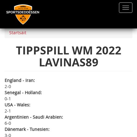
Toggl
navig
Direkt
zum
Startsäit
Inhalt
TIPPSPILL WM 2022
LAVINAS89
England - Iran:
2
0
Senegal - Holland:
0
1
USA - Wales:
2
1
Argentinien - Saudi Arabien:
6
0
Dänemark - Tunesien:
3
0