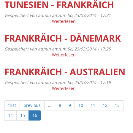
TUNESIEN - FRANKRÄICH
Gespeichert von
admin
am/um So, 23/03/2014 - 17:31
Weiterlesen
über
Tunesien
-
FRANKRÄICH - DÄNEMARK
Frankräich
Gespeichert von
admin
am/um So, 23/03/2014 - 17:25
Weiterlesen
über
Frankräich
-
FRANKRÄICH - AUSTRALIEN
Dänemark
Gespeichert von
admin
am/um So, 23/03/2014 - 17:19
Weiterlesen
über
Frankräich
-
first
previous
…
8
9
10
11
12
13
Australien
14
15
16