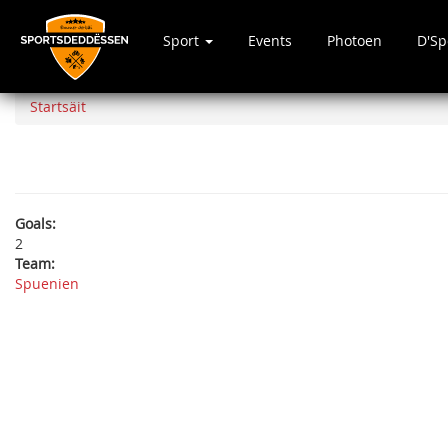
Sport
Events
Photoen
D'S
Direkt
zum
Startsäit
Inhalt
Goals:
2
Team:
Spuenien