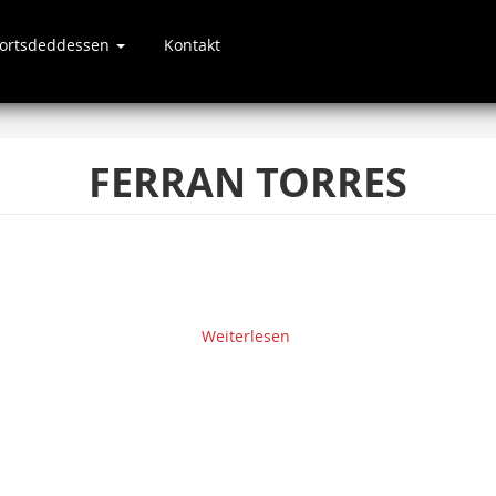
portsdeddessen
Kontakt
FERRAN TORRES
Weiterlesen
über
Tippspill
WM
2022
Pit
Bertemes