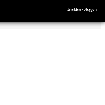
Umelden / Aloggen