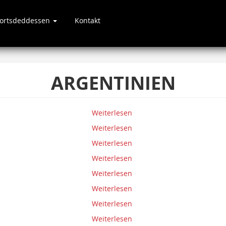
portsdeddessen
Kontakt
ARGENTINIEN
Weiterlesen
über
Tippspill
Weiterlesen
über
WM
Tippspill
Weiterlesen
2022
über
WM
Didi
Tippspill
Weiterlesen
2022
über
WM
LuxLuigi
Tippspill
Weiterlesen
2022
über
WM
Jean-
Tippspill
Weiterlesen
2022
über
Paul
WM
Moppelronaldo
Tippspill
Weiterlesen
Dasbourg
2022
über
WM
Leo
Tippspill
Weiterlesen
2022
über
WM