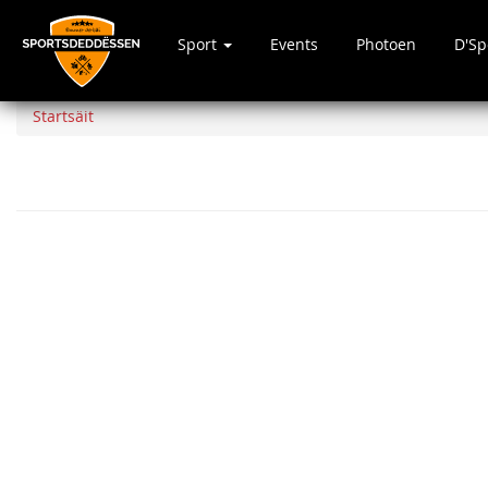
Sport
Events
Photoen
D'S
Direkt
zum
Startsäit
Inhalt