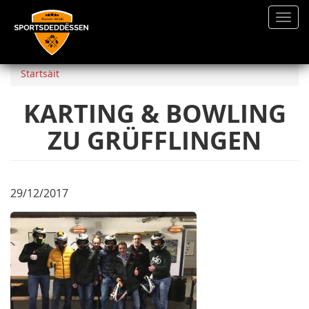
Toggl
navig
Direkt
zum
Startsäit
Inhalt
KARTING & BOWLING
ZU GRÜFFLINGEN
29/12/2017