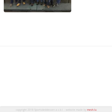
copyright 2018 Sportsdeddessen a.s.b.l. - website made by
mesh.lu