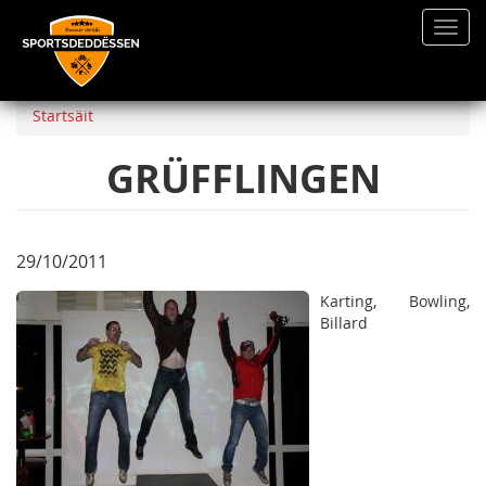
Toggl
navig
Direkt
zum
Startsäit
Inhalt
GRÜFFLINGEN
29/10/2011
Karting, Bowling,
Billard