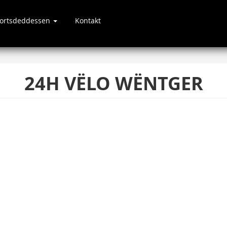
portsdeddessen
Kontakt
24H VËLO WËNTGER