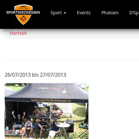
Sport
Events
Photoen
D'S
Direkt
zum
Startsäit
Inhalt
26/07/2013
bis
27/07/2013