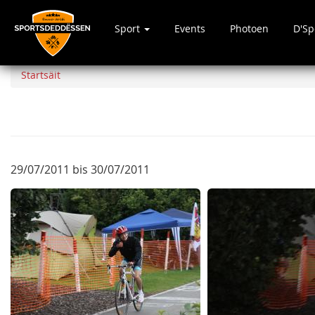
Sport
Events
Photoen
D'S
Direkt
zum
Startsäit
Inhalt
29/07/2011
bis
30/07/2011