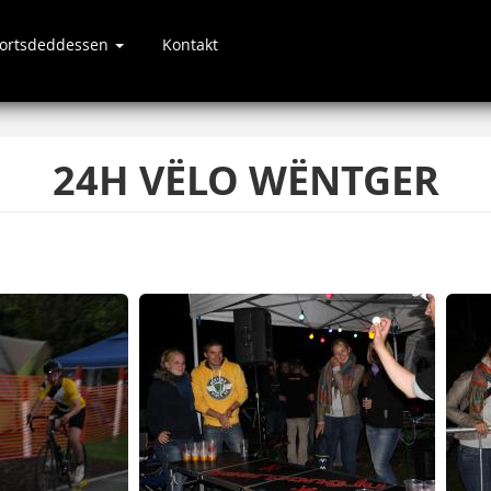
portsdeddessen
Kontakt
24H VËLO WËNTGER